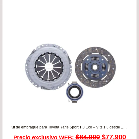
de
pre
de
$26
has
$48
Kit de embrague para Toyota Yaris Sport 1.3 Eco – Vitz 1.3 desde 1999 a 2005 VALEO
El
El
$
84.900
$
77.900
Precio exclusivo WEB: