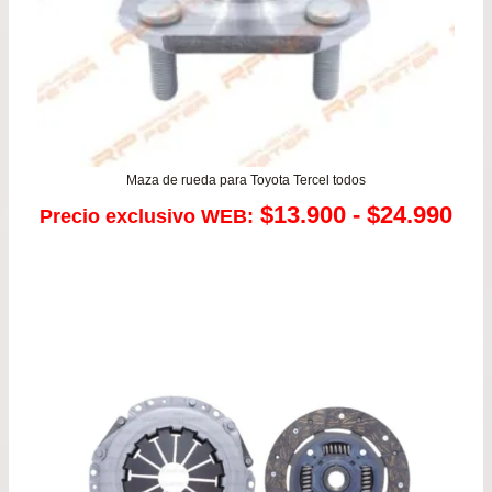
Maza de rueda para Toyota Tercel todos
Ra
$
13.900
-
$
24.990
Precio exclusivo WEB:
de
pre
de
$13
has
$24