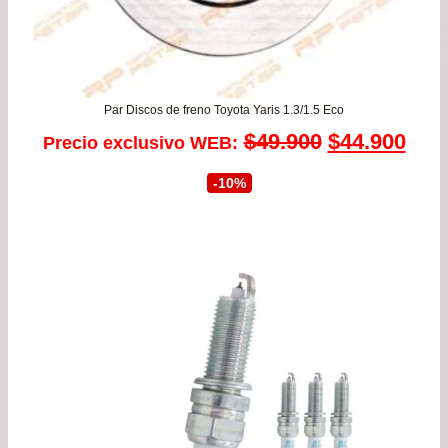
Par Discos de freno Toyota Yaris 1.3/1.5 Eco
El
El
$
49.900
$
44.900
Precio exclusivo WEB:
precio
prec
-10%
original
actu
era:
es:
$49.900.
$44.