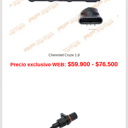
Chevrolet Cruze 1.8
Ra
$
59.900
-
$
76.500
Precio exclusivo WEB:
de
pre
de
$59
has