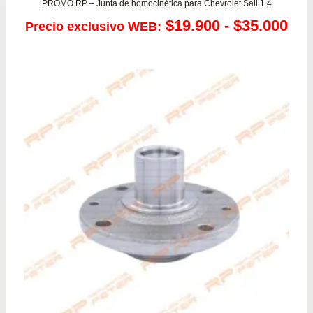
PROMO RP – Junta de homocinética para Chevrolet Sail 1.4
Ra
$
19.900
-
$
35.000
Precio exclusivo WEB:
de
pre
de
$19
has
$35