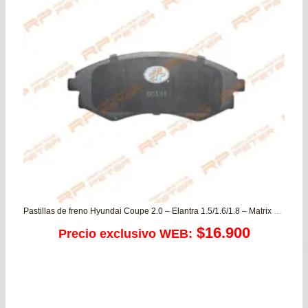
Pastillas de freno Hyundai Coupe 2.0 – Elantra 1.5/1.6/1.8 – Matrix 1.6/1.8 – Santamo 2.0 – Sonata 2.0/1.8/2.0 / Nissan Sentra 1.8 / Ssangyong Korando – Musso – Rexton …más
$
16.900
Precio exclusivo WEB: