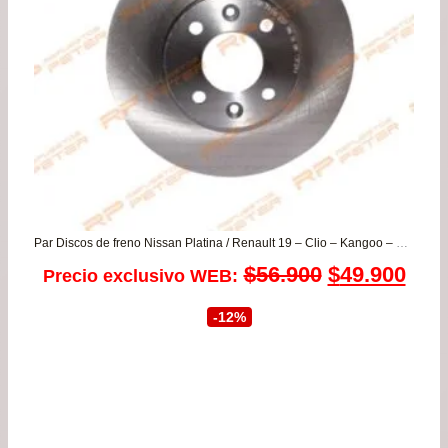
has
$86
Par Discos de freno Nissan Platina / Renault 19 – Clio – Kangoo – Logan – Megane – Sandero
El
El
$
56.900
$
49.900
Precio exclusivo WEB:
precio
prec
-12%
original
actu
era:
es:
$56.900.
$49.