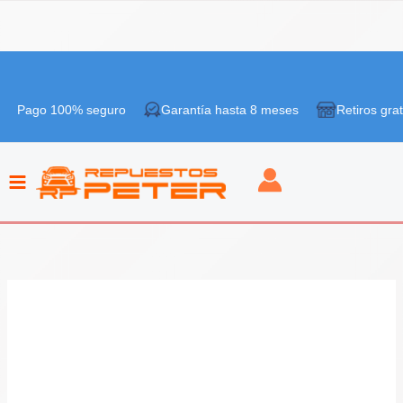
Ir
al
 100% seguro
Garantía hasta 8 meses
Retiros gratis en ti
contenido