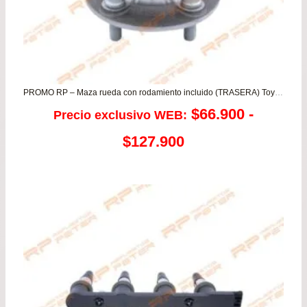
PROMO RP – Maza rueda con rodamiento incluido (TRASERA) Toyota Yaris Nuevos
$
66.900
-
Precio exclusivo WEB:
Rango
$
127.900
de
precios:
desde
$66.900
hasta
$127.900