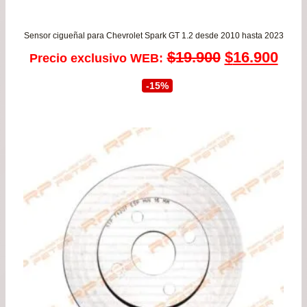
Sensor cigueñal para Chevrolet Spark GT 1.2 desde 2010 hasta 2023
El
El
$
19.900
$
16.900
Precio exclusivo WEB:
precio
prec
-15%
original
actu
era:
es:
$19.900.
$16.