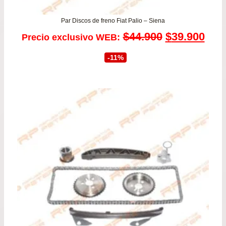
Par Discos de freno Fiat Palio – Siena
El
El
$
44.900
$
39.900
Precio exclusivo WEB:
precio
prec
-11%
original
actu
era:
es:
$44.900.
$39.