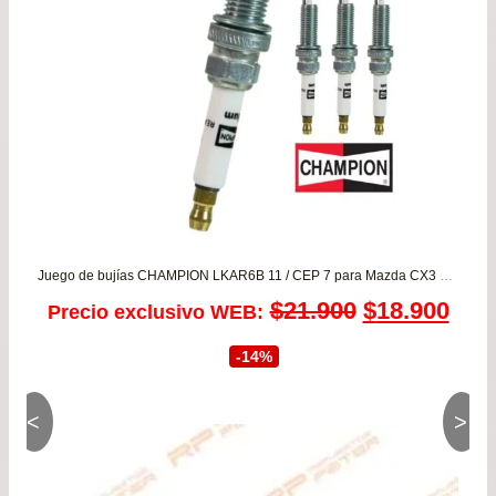
has
$17
Juego de bujías CHAMPION LKAR6B 11 / CEP 7 para Mazda CX3 2.0 – CX5 2.0 – Mazda 2 1.5 – Mazda 3 2.0 desde 2012 a 2019
El
El
$
21.900
$
18.900
Precio exclusivo WEB:
precio
prec
-14%
original
actu
<
>
era:
es:
$21.900.
$18.