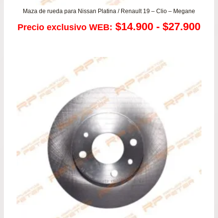
Maza de rueda para Nissan Platina / Renault 19 – Clio – Megane
Ra
$
14.900
-
$
27.900
Precio exclusivo WEB:
de
pre
de
$14
has
$27