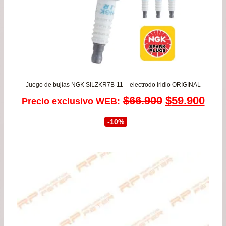
Juego de bujías NGK SILZKR7B-11 – electrodo iridio ORIGINAL
El
El
$
66.900
$
59.900
Precio exclusivo WEB:
precio
prec
-10%
original
actu
era:
es:
$66.900.
$59.