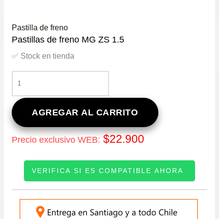
Pastilla de freno
Pastillas de freno MG ZS 1.5
✅ Stock en tienda
PASTILLAS
DE
FRENO
MG
AGREGAR AL CARRITO
ZS
1.5
$
22.900
Precio exclusivo WEB:
CANTIDAD
VERIFICA SI ES COMPATIBLE AHORA
INGRESE SU PATENTE: