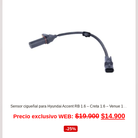
Sensor cigueñal para Hyundai Accent RB 1.6 – Creta 1.6 – Venue 1.6 desde 2011 a 2022
El
El
$
19.900
$
14.900
Precio exclusivo WEB:
precio
prec
-25%