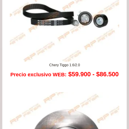
Chery Tiggo 1.6/2.0
Ra
$
59.900
-
$
86.500
Precio exclusivo WEB:
de
pre
de
$59