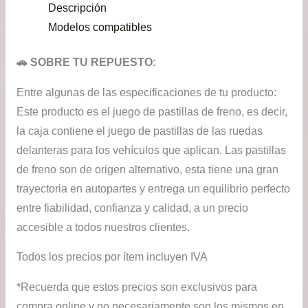
Descripción
de
Modelos compatibles
$12
🚗 SOBRE TU REPUESTO:
has
Entre algunas de las especificaciones de tu producto:
$24
Este producto es el juego de pastillas de freno, es decir,
la caja contiene el juego de pastillas de las ruedas
delanteras para los vehículos que aplican. Las pastillas
de freno son de origen alternativo, esta tiene una gran
trayectoria en autopartes y entrega un equilibrio perfecto
entre fiabilidad, confianza y calidad, a un precio
accesible a todos nuestros clientes.
Todos los precios por ítem incluyen IVA
*Recuerda que estos precios son exclusivos para
compra online y no necesariamente son los mismos en