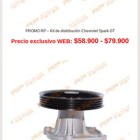
PROMO RP – Kit de distribución Chevrolet Spark GT
Ra
$
58.900
-
$
79.900
Precio exclusivo WEB:
de
pre
de
$58
has
$79