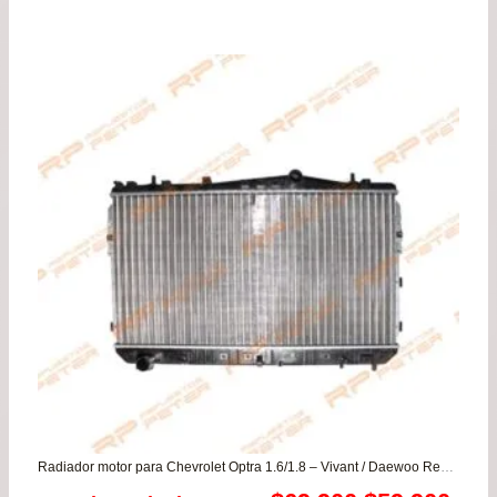
de
pre
de
$13
has
$24
Radiador motor para Chevrolet Optra 1.6/1.8 – Vivant / Daewoo Rezzo