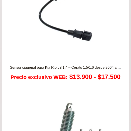
$76
Sensor cigueñal para Kia Rio JB 1.4 – Cerato 1.5/1.6 desde 2004 a 2011
Ra
$
13.900
-
$
17.500
Precio exclusivo WEB:
de
pre
de
$13