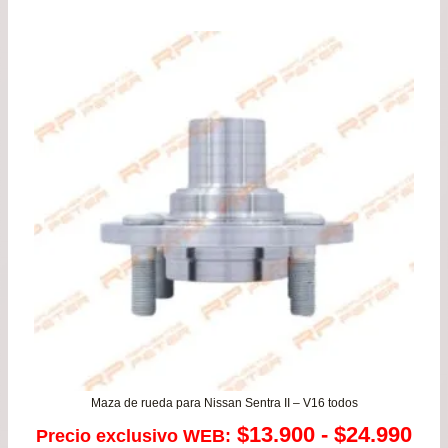
original
actu
era:
es:
$19.900.
$14.
Maza de rueda para Nissan Sentra II – V16 todos
Ra
$
13.900
-
$
24.990
Precio exclusivo WEB: