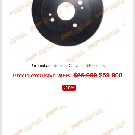
$43
Par Tambores de freno Chevrolet N300 todos
El
El
$
66.900
$
59.900
Precio exclusivo WEB:
precio
prec
-10%
original
actu
era:
es:
$66.900.
$59.