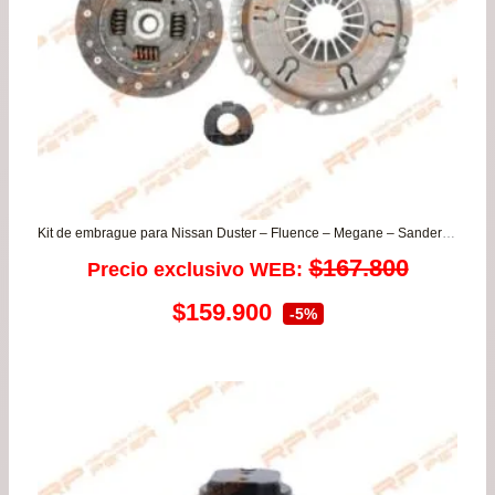
Kit de embrague para Nissan Duster – Fluence – Megane – Sandero – Scenic ii
$
167.800
Precio exclusivo WEB:
El
El
$
159.900
-5%
precio
precio
original
actual
era:
es:
$167.800.
$159.900.