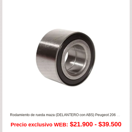
Rodamiento de rueda maza (DELANTERO con ABS) Peugeot 206 1.4/1.6– 306 – 207 1.4/1.6 – 307 – 308 – 309 – 405 – 406 – Peugeot Partner 1.9/1.6
Ra
$
21.900
-
$
39.500
Precio exclusivo WEB: