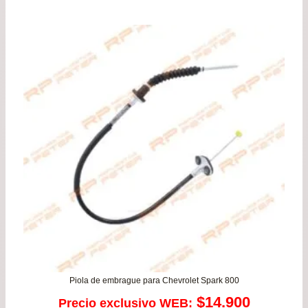
de
pre
de
$21
has
$39
Piola de embrague para Chevrolet Spark 800
$
14.900
Precio exclusivo WEB: