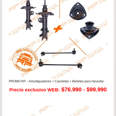
$11
has
$39
PROMO RP – Amortiguadores + Cazoletas + Bieletas para Hyundai New Accent / KIA Rio JB 1.4 5
Ra
$
76.990
-
$
99.990
Precio exclusivo WEB:
de
pre