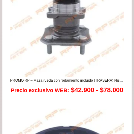
PROMO RP – Maza rueda con rodamiento incluido (TRASERA) Nissan Tiida todos
Ra
$
42.900
-
$
78.000
Precio exclusivo WEB:
de
pre
de