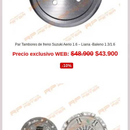
Par Tambores de freno Suzuki Aerio 1.6 – Liana -Baleno 1.3/1.6
El
El
$
48.900
$
43.900
Precio exclusivo WEB:
precio
prec
-10%
original
actu
era:
es:
$48.900.
$43.