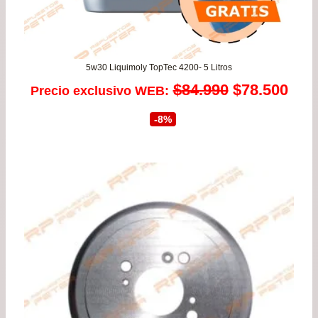
5w30 Liquimoly TopTec 4200- 5 Litros
El
El
$
84.990
$
78.500
Precio exclusivo WEB:
precio
prec
-8%
original
actu
era:
es:
$84.990.
$78.