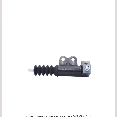
Cilindro embrague esclavo para MG MG3 1.5