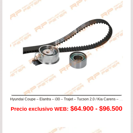
de
$76
has
$99
Hyundai Coupe – Elantra – i30 – Trajet – Tucson 2.0 / Kia Carens – Spectra – Sportage 2.0
Ra
$
64.900
-
$
96.500
Precio exclusivo WEB:
de
pre