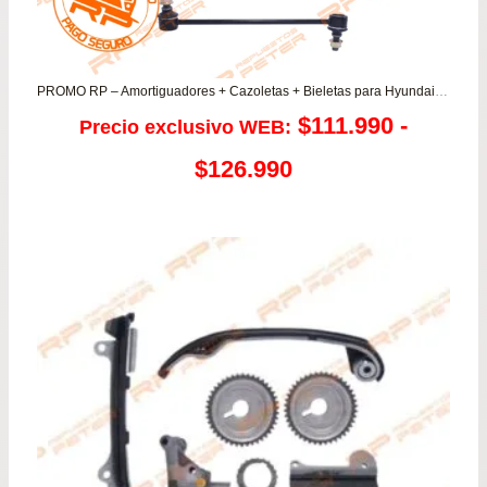
PROMO RP – Amortiguadores + Cazoletas + Bieletas para Hyundai i30 1.6
$
111.990
-
Precio exclusivo WEB:
Rango
$
126.990
de
precios:
desde
$111.990
hasta
$126.990