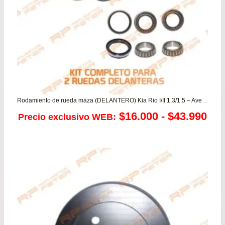
$125.900
Rodamiento de rueda maza (DELANTERO) Kia Rio I/II 1.3/1.5 – Avella – Pride – Pop
Ra
$
16.000
-
$
43.990
Precio exclusivo WEB:
de
pre
de
$16
has