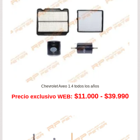
Chevrolet Aveo 1.4 todos los años
Ra
$
11.000
-
$
39.990
Precio exclusivo WEB:
de
pre
des