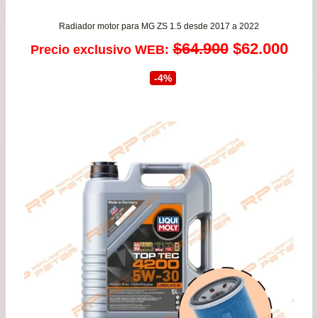
Radiador motor para MG ZS 1.5 desde 2017 a 2022
El
El
$
64.900
$
62.000
Precio exclusivo WEB:
precio
prec
-4%
original
actu
era:
es:
$64.900.
$62.