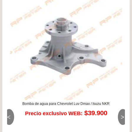
de
$64
has
$96
Bomba de agua para Chevrolet Luv Dmax / Isuzu NKR
$
39.900
Precio exclusivo WEB:
<
>