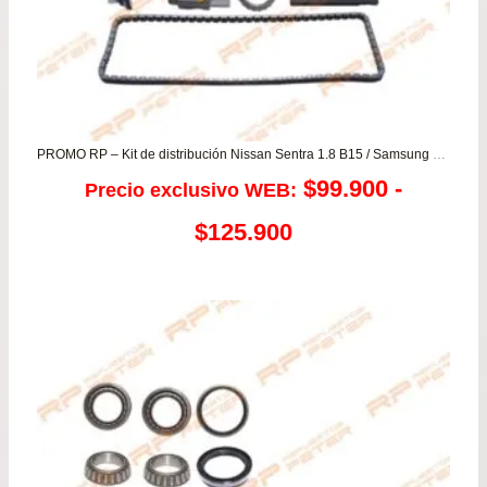
PROMO RP – Kit de distribución Nissan Sentra 1.8 B15 / Samsung SM3 1.5/1.6
$
99.900
-
Precio exclusivo WEB:
Rango
$
125.900
de
precios:
desde
$99.900
hasta