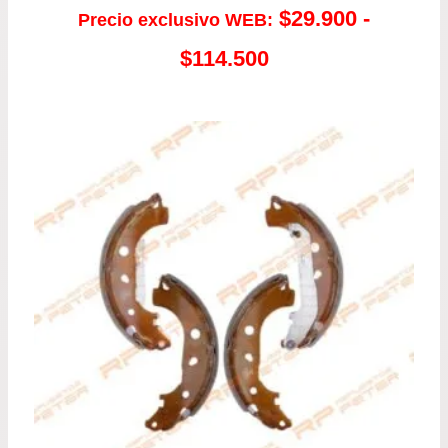
$
29.900
-
Precio exclusivo WEB:
Rango
$
114.500
de
precios:
desde
$29.900
hasta
$114.500