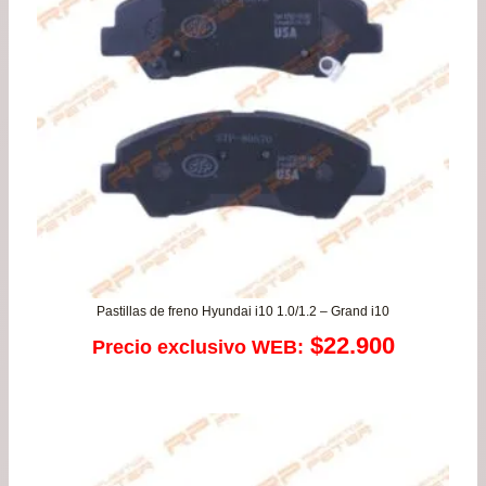
$42
has
$78
Pastillas de freno Hyundai i10 1.0/1.2 – Grand i10
$
22.900
Precio exclusivo WEB: