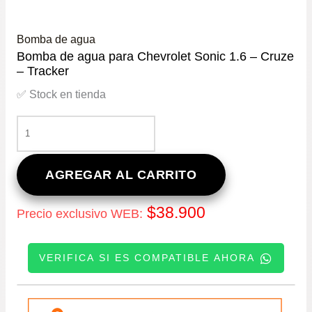
Bomba de agua
Bomba de agua para Chevrolet Sonic 1.6 – Cruze
– Tracker
✅ Stock en tienda
BOMBA
DE
AGUA
PARA
AGREGAR AL CARRITO
CHEVROLET
SONIC
$
38.900
Precio exclusivo WEB:
1.6
–
CRUZE
VERIFICA SI ES COMPATIBLE AHORA
–
TRACKER
CANTIDAD
INGRESE SU PATENTE: