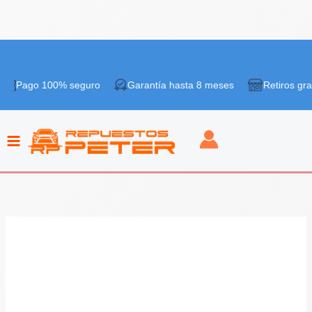
Ir
al
 100% seguro
Garantía hasta 8 meses
Retiros gratis en ti
contenido