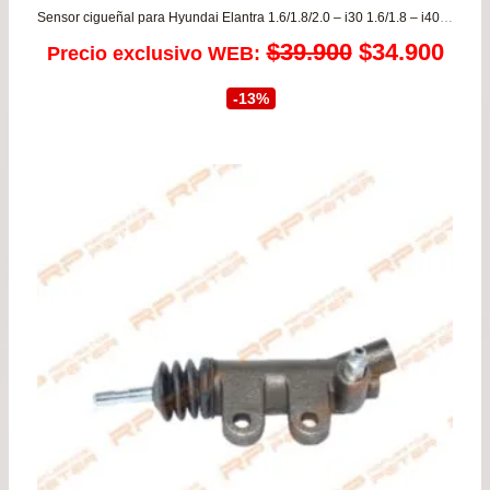
Sensor cigueñal para Hyundai Elantra 1.6/1.8/2.0 – i30 1.6/1.8 – i40 2.0 desde 2007 a 2020 ORIGINAL
El
El
$
39.900
$
34.900
Precio exclusivo WEB:
precio
prec
-13%
original
actu
era:
es:
$39.900.
$34.