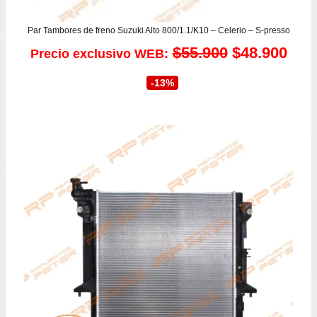
Par Tambores de freno Suzuki Alto 800/1.1/K10 – Celerio – S-presso
El
El
$
55.900
$
48.900
Precio exclusivo WEB:
precio
prec
-13%
original
actu
era:
es:
$55.900.
$48.