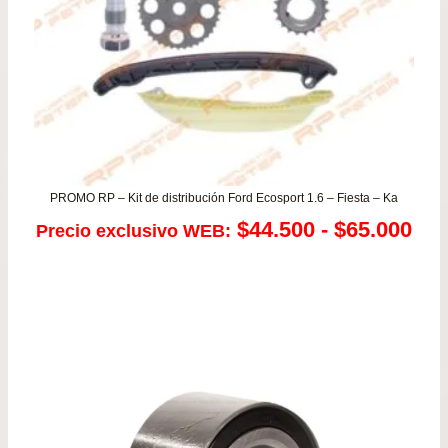
$32
PROMO RP – Kit de distribución Ford Ecosport 1.6 – Fiesta – Ka
Ra
$
44.500
-
$
65.000
Precio exclusivo WEB:
de
pre
de
$44
has