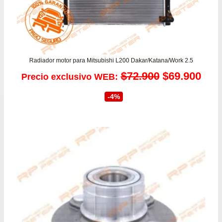
Radiador motor para Mitsubishi L200 Dakar/Katana/Work 2.5
El
El
$
72.900
$
69.900
Precio exclusivo WEB:
precio
prec
-4%
original
actu
era:
es:
$72.900.
$69.