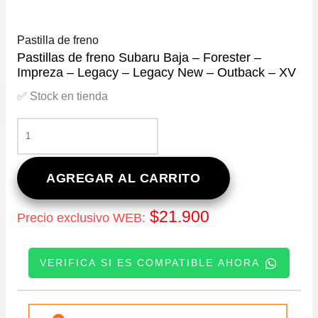
Pastilla de freno
Pastillas de freno Subaru Baja – Forester –
Impreza – Legacy – Legacy New – Outback – XV
✅ Stock en tienda
PASTILLAS
DE
FRENO
SUBARU
AGREGAR AL CARRITO
BAJA
–
$
21.900
Precio exclusivo WEB:
FORESTER
–
IMPREZA
VERIFICA SI ES COMPATIBLE AHORA
–
LEGACY
–
INGRESE SU PATENTE:
LEGACY