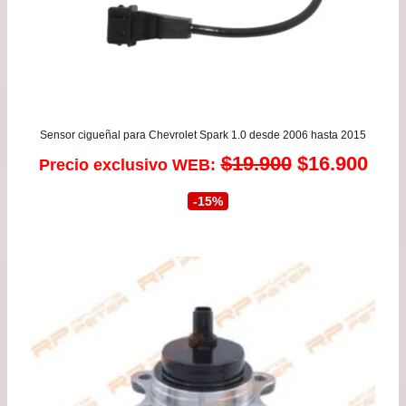
Sensor cigueñal para Chevrolet Spark 1.0 desde 2006 hasta 2015
El
El
$
19.900
$
16.900
Precio exclusivo WEB:
precio
prec
-15%
original
actu
era:
es:
$19.900.
$16.