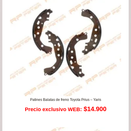
$37.900.
$35.
Patines Balatas de freno Toyota Prius – Yaris
$
14.900
Precio exclusivo WEB: