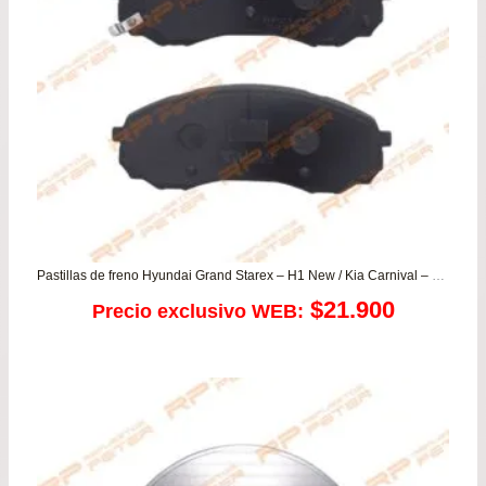
has
$39
Pastillas de freno Hyundai Grand Starex – H1 New / Kia Carnival – Grand Carnival
$
21.900
Precio exclusivo WEB: