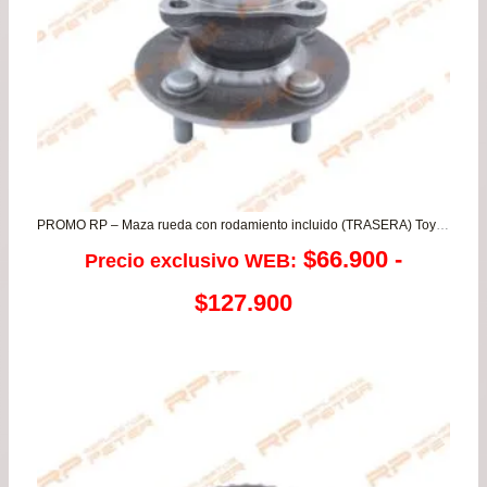
PROMO RP – Maza rueda con rodamiento incluido (TRASERA) Toyota Yaris Nuevos
$
66.900
-
Precio exclusivo WEB:
Rango
$
127.900
de
precios:
desde
$66.900