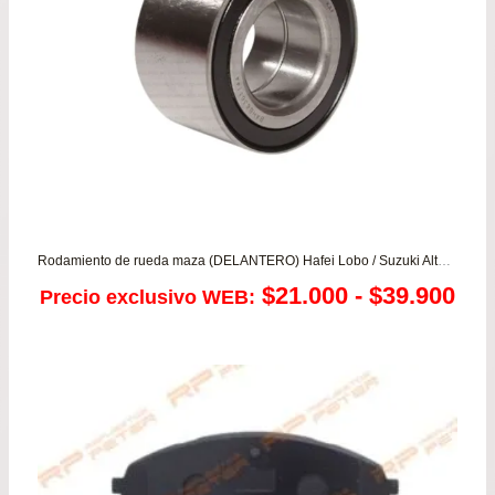
$65
Rodamiento de rueda maza (DELANTERO) Hafei Lobo / Suzuki Alto 800/1.1 – Alto K10 1.0 – Celerio 1.0 – Ignis 1.3 – Mastervan 1.3 – Wagon
Ra
$
21.000
-
$
39.900
Precio exclusivo WEB:
de
pre
de
$21