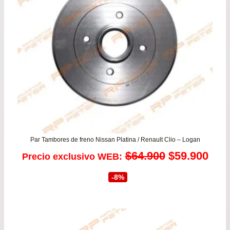
Par Tambores de freno Nissan Platina / Renault Clio – Logan
El
El
$
64.900
$
59.900
Precio exclusivo WEB:
precio
prec
-8%
original
actu
era:
es: