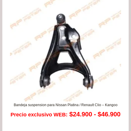
Bandeja suspension para Nissan Platina / Renault Clio – Kangoo
Ra
$
24.900
-
$
46.900
Precio exclusivo WEB:
de