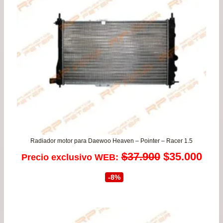
Radiador motor para Daewoo Heaven – Pointer – Racer 1.5
El
El
$
37.900
$
35.000
Precio exclusivo WEB:
precio
prec
-8%
original
actu
era:
es: