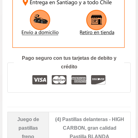
NEW
–
OUTBACK
–
XV
ENVIAR
CANTIDAD
Prefiero hablar por teléfono
Pago seguro con tus tarjetas de debito y
crédito
Juego de
(4) Pastillas delanteras - HIGH
pastillas
CARBON, gran calidad
freno
Pastilla BLANDA