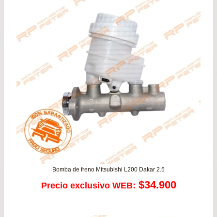
$64.900.
$59.
Bomba de freno Mitsubishi L200 Dakar 2.5
$
34.900
Precio exclusivo WEB: