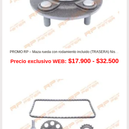
PROMO RP – Maza rueda con rodamiento incluido (TRASERA) Nissan Sentra II – V16 todos
Ra
$
17.900
-
$
32.500
Precio exclusivo WEB:
de
pre
de
$17
has