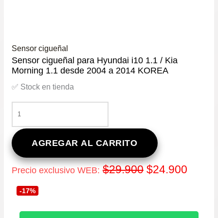
Sensor cigueñal
Sensor cigueñal para Hyundai i10 1.1 / Kia
Morning 1.1 desde 2004 a 2014 KOREA
✅ Stock en tienda
SENSOR
CIGUEÑAL
PARA
HYUNDAI
AGREGAR AL CARRITO
I10
1.1
El
El
$
29.900
$
24.900
Precio exclusivo WEB:
/
KIA
precio
precio
-17%
MORNING
1.1
original
actual
DESDE