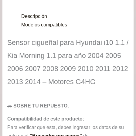
pre
Descripción
de
Modelos compatibles
$21
Sensor cigueñal para Hyundai i10 1.1 /
has
Kia Morning 1.1 para año 2004 2005
$97
2006 2007 2008 2009 2010 2011 2012
2013 2014 – Motores G4HG
🚗 SOBRE TU REPUESTO:
Compatibilidad de este producto:
Para verificar que esta, debes ingresar los datos de su
auto en el
“Buscador por marca”
de