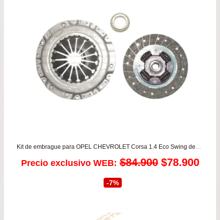
$16
has
$29
Kit de embrague para OPEL CHEVROLET Corsa 1.4 Eco Swing desde 1993 a 1998 – Corsa 1.6 Mexicano 2009 a 2012 LUK
El
El
$
84.900
$
78.900
Precio exclusivo WEB:
precio
prec
-7%
original
actu