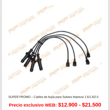
pre
de
$74
has
$99
SUPER PROMO – Cables de bujía para Subaru Impreza 1.6/1.8/2.0 – Legacy 1.8/2.0/2.2
Ra
$
12.900
-
$
21.500
Precio exclusivo WEB: