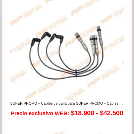
de
$16
has
$29
SUPER PROMO – Cables de bujía para SUPER PROMO – Cables de bujía para Volkswagen Fox – Gol G3 – G5 – G6 – Parati – Saveiro CFZ
Ra
$
18.900
-
$
42.500
Precio exclusivo WEB:
de