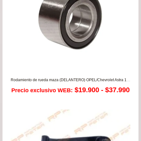
Rodamiento de rueda maza (DELANTERO) OPEL/Chevrolet Astra 1.4/1.6 – Corsa 1.4/1.6/1.7 – Combo
Ra
$
19.900
-
$
37.990
Precio exclusivo WEB:
de
pre
de
$19