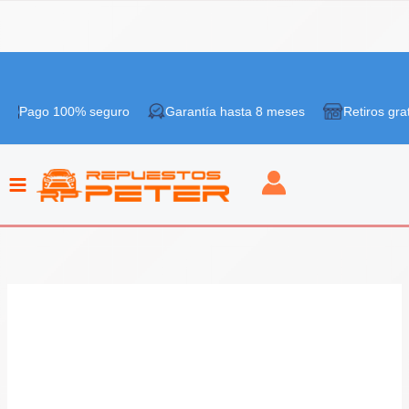
Ir
¡Oferta!
al
 100% seguro
Garantía hasta 8 meses
Retiros gratis en ti
contenido