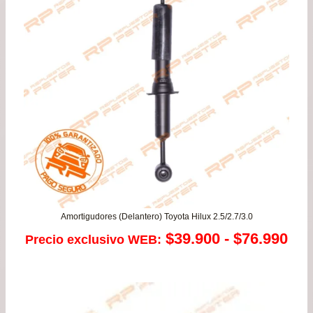
$42
has
$79
Amortigudores (Delantero) Toyota Hilux 2.5/2.7/3.0
Ra
$
39.900
-
$
76.990
Precio exclusivo WEB:
de
pre