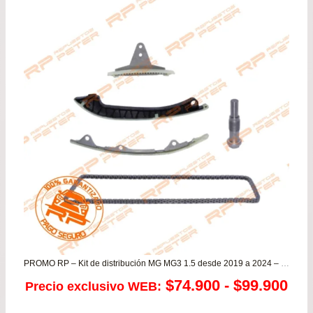
era:
es:
$84.900.
$78.
PROMO RP – Kit de distribución MG MG3 1.5 desde 2019 a 2024 – MG ZS 1.5
Ra
$
74.900
-
$
99.900
Precio exclusivo WEB:
de