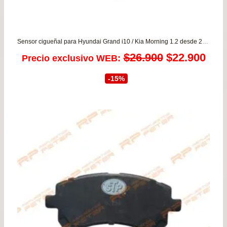
Sensor cigueñal para Hyundai Grand i10 / Kia Morning 1.2 desde 2011 a 2020 KOREA
El
El
$
26.900
$
22.900
Precio exclusivo WEB:
precio
prec
-15%
original
actu
era:
es:
$26.900.
$22.