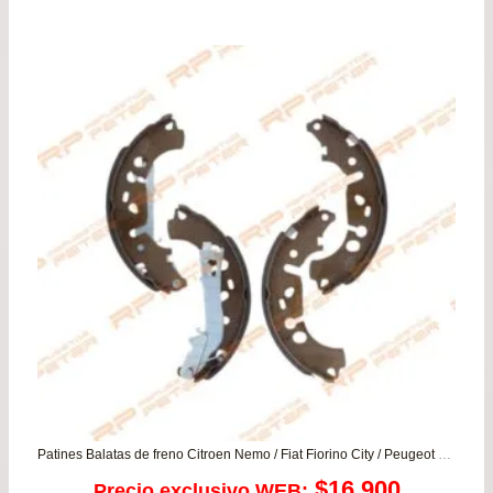
de
pre
de
$12
has
$21
Patines Balatas de freno Citroen Nemo / Fiat Fiorino City / Peugeot Bipper
$
16.900
Precio exclusivo WEB: