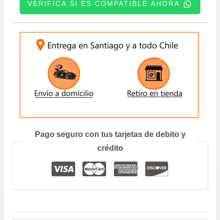
VERIFICA SI ES COMPATIBLE AHORA
2004
era:
es:
A
2014
INGRESE SU PATENTE:
$29.900.
$24.9
KOREA
CANTIDAD
ENVIAR
Prefiero hablar por teléfono
Pago seguro con tus tarjetas de debito y
crédito