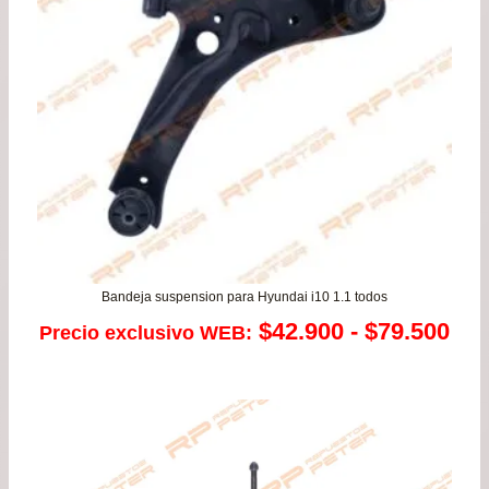
has
$37
Bandeja suspension para Hyundai i10 1.1 todos
Ra
$
42.900
-
$
79.500
Precio exclusivo WEB:
de
pre
de