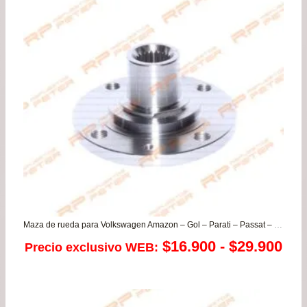
de
$39
has
$76
Maza de rueda para Volkswagen Amazon – Gol – Parati – Passat – Santana – Saveiro
Ra
$
16.900
-
$
29.900
Precio exclusivo WEB:
de
pre