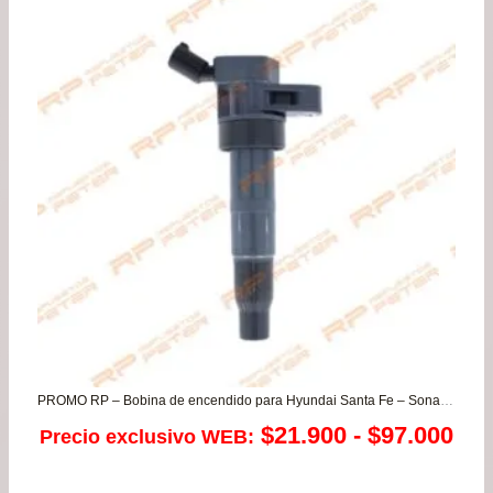
pre
de
$18
has
$42
PROMO RP – Bobina de encendido para Hyundai Santa Fe – Sonata – Tucson / Kia K5 – Koup – Optima – Sorento – Sportage
Ra
$
21.900
-
$
97.000
Precio exclusivo WEB:
de