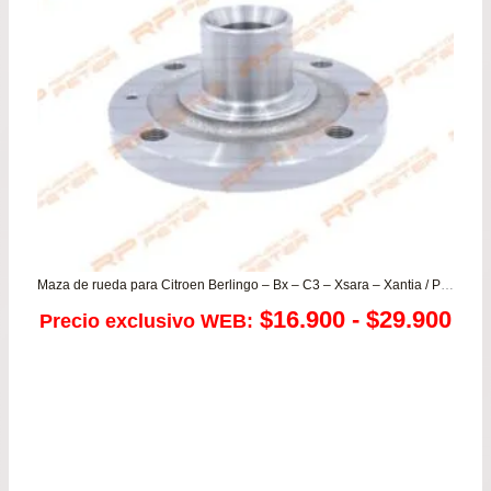
hasta
$103.990
Maza de rueda para Citroen Berlingo – Bx – C3 – Xsara – Xantia / Peugeot 206 – 307 – 405 – Partner
Ra
$
16.900
-
$
29.900
Precio exclusivo WEB:
de
pre
de