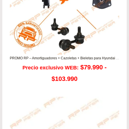
PROMO RP – Amortiguadores + Cazoletas + Bieletas para Hyundai Accent Prime 1.3/1.5/1.6
$
79.990
-
Precio exclusivo WEB:
Rango
$
103.990
de
precios:
desde
$79.990