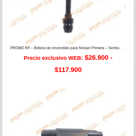
PROMO RP – Bobina de encendido para Nissan Primera – Sentra B15 – Xtrail
$
26.900
-
Precio exclusivo WEB:
Rango
$
117.900
de
precios:
desde
$26.900
hasta