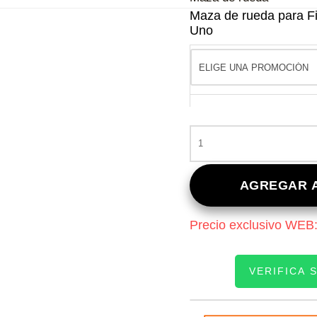
Maza de rueda para Fia
Uno
MAZA
DE
RUEDA
PARA
AGREGAR A
FIAT
FIORINO
Precio exclusivo WEB
CITY
–
PALIO
VERIFICA 
–
RITMO
–
INGRESE SU PATEN