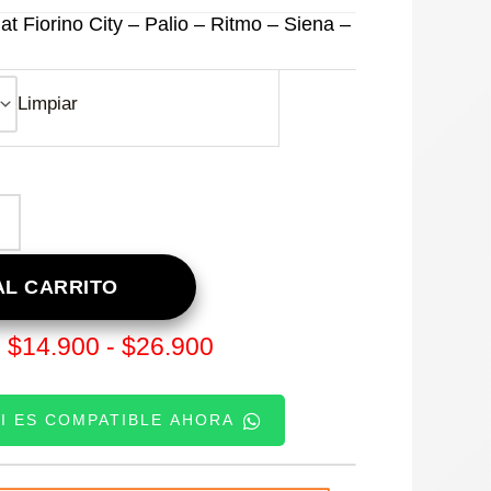
t Fiorino City – Palio – Ritmo – Siena –
Limpiar
L CARRITO
Rango
$
14.900
-
$
26.900
:
de
SI ES COMPATIBLE AHORA
precios:
desde
TE: