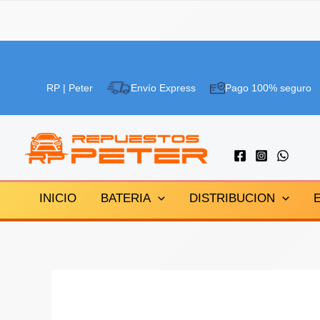
Ir
¡Oferta!
al
RP | Peter
Envío Express
Pago 100% seguro
contenido
INICIO
BATERIA
DISTRIBUCION