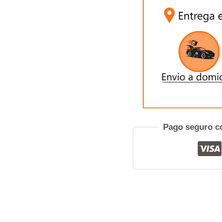
SIENA
–
UNO
CANTIDAD
Pref
Pago seguro co