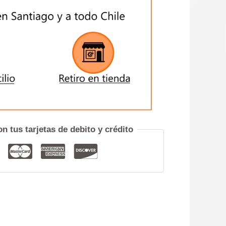
$14.900
hasta
$26.900
ENVIAR
iero hablar por teléfono
n tus tarjetas de debito y crédito