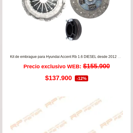
Kit de embrague para Hyundai Accent Rb 1.6 DIESEL desde 2012 a 2022 VALEO
$
155.900
Precio exclusivo WEB:
El
El
$
137.900
-12%
precio
precio
original
actual
era:
es:
$155.900.
$137.900.