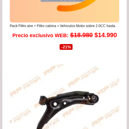
Pack Filtro aire + Filtro cabina = Vehiculos Motor sobre 2.0CC hasta 3.7CC *Leer condiciones en menu principal
El
El
$
18.980
$
14.990
Precio exclusivo WEB:
precio
prec
-21%
original
actu
era:
es:
$18.980.
$14.