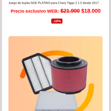
Juego de bujías NGK PLATINO para Chery Tiggo 2 1.5 desde 2017 a 2024 – Tiggo 3 1.6 – Tiggo 1.6/2.0 motor SQR481
El
El
$
21.900
$
18.000
Precio exclusivo WEB:
precio
prec
-18%
original
actu
era:
es:
$21.900.
$18.