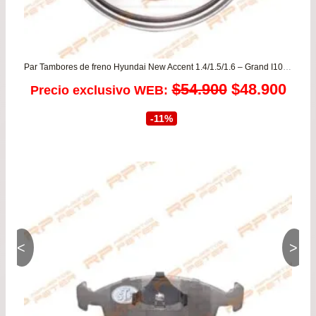
Par Tambores de freno Hyundai New Accent 1.4/1.5/1.6 – Grand I10 1.0/1.2 / Kia Rio JB 1.4
El
El
$
54.900
$
48.900
Precio exclusivo WEB:
precio
prec
-11%
original
actu
era:
es:
$54.900.
$48.
<
>