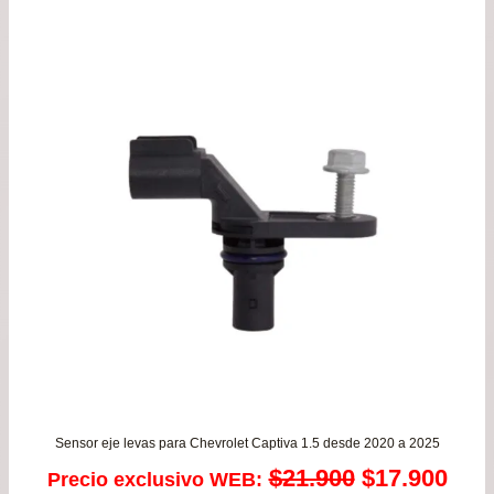
era:
es:
$59.900.
$54.
Sensor eje levas para Chevrolet Captiva 1.5 desde 2020 a 2025
El
El
$
21.900
$
17.900
Precio exclusivo WEB: