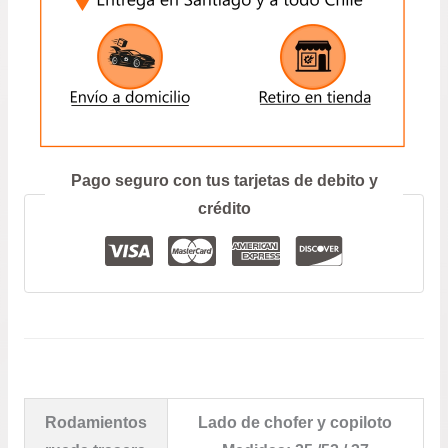
ZX
$21.
1.4
/
hast
PEUGEOT
106
$38.
ENVIAR
1.4
-
205
Prefiero hablar por teléfono
Pago seguro con tus tarjetas de debito y
1.4
-
crédito
206
1.4
-
306
1.4/1.6
CANTIDAD
Rodamientos
Lado de chofer y copiloto