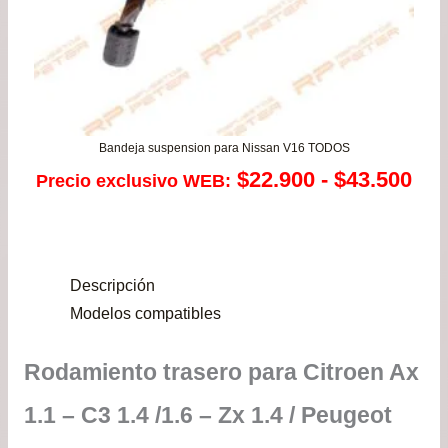
Bandeja suspension para Nissan V16 TODOS
Ra
$
22.900
-
$
43.500
Precio exclusivo WEB:
de
pre
Descripción
de
Modelos compatibles
$22
Rodamiento trasero para Citroen Ax
has
1.1 – C3 1.4 /1.6 – Zx 1.4 / Peugeot
$43