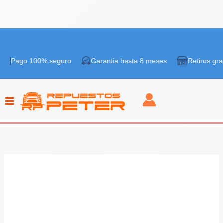
Ir
¡Oferta!
al
 100% seguro
Garantía hasta 8 meses
Retiros gratis en ti
contenido