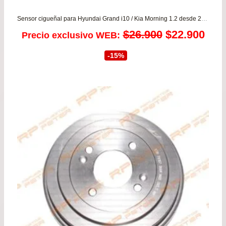
Sensor cigueñal para Hyundai Grand i10 / Kia Morning 1.2 desde 2011 a 2020 KOREA
El
El
$
26.900
$
22.900
Precio exclusivo WEB:
precio
prec
-15%
original
actu
era:
es:
$26.900.
$22.