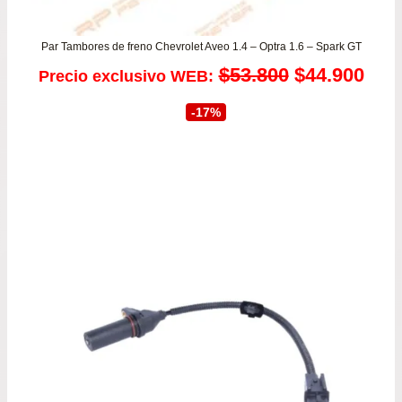
Par Tambores de freno Chevrolet Aveo 1.4 – Optra 1.6 – Spark GT
El
El
$
53.800
$
44.900
Precio exclusivo WEB:
precio
prec
-17%
original
actu
era:
es:
$53.800.
$44.