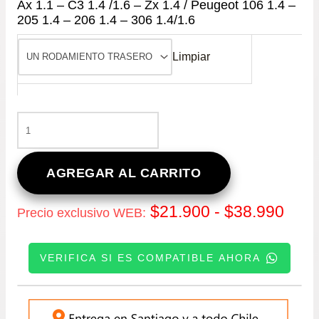
Ax 1.1 – C3 1.4 /1.6 – Zx 1.4 / Peugeot 106 1.4 –
205 1.4 – 206 1.4 – 306 1.4/1.6
Limpiar
RODAMIENTO
DE
RUEDA
MAZA
AGREGAR AL CARRITO
(TRASERO)
CITROEN
Ran
$
21.900
-
$
38.990
Precio exclusivo WEB:
AX
1.1
de
-
VERIFICA SI ES COMPATIBLE AHORA
C3
prec
1.4
/1.6
INGRESE SU PATENTE:
des
-