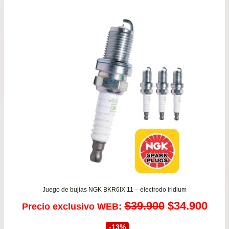
precios:
desde
$110.900
hasta
$129.900
Juego de bujías NGK BKR6IX 11 – electrodo iridium
El
El
$
39.900
$
34.900
Precio exclusivo WEB:
precio
prec
-13%