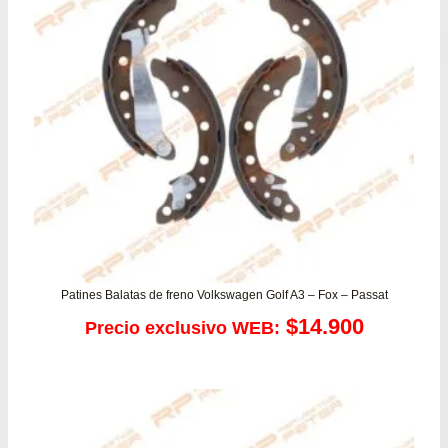
$16
has
$74
Patines Balatas de freno Volkswagen Golf A3 – Fox – Passat
$
14.900
Precio exclusivo WEB: