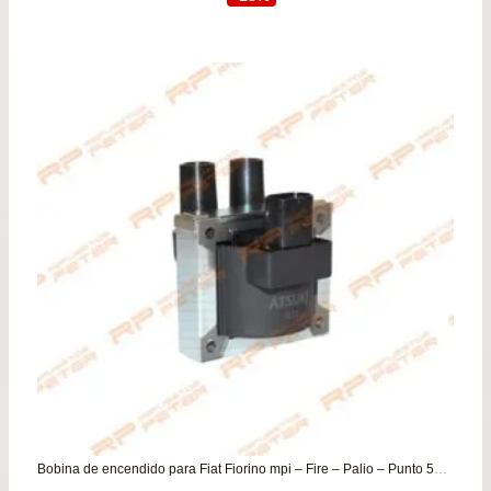
original
actu
era:
es:
$39.900.
$34.
Bobina de encendido para Fiat Fiorino mpi – Fire – Palio – Punto 55/60/75 – Siena – Strada Fire – Uno