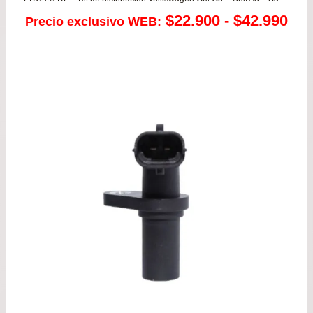
Ra
$
22.900
-
$
42.990
Precio exclusivo WEB:
de
pre
de
$22
has
$42