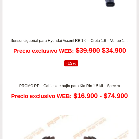
Sensor cigueñal para Hyundai Accent RB 1.6 – Creta 1.6 – Venue 1.6 desde 2011 a 2020 ORIGINAL
El
El
$
39.900
$
34.900
Precio exclusivo WEB:
precio
prec
-13%
original
actu
era:
es:
PROMO RP – Cables de bujia para Kia Rio 1.5 I/II – Spectra
Ra
$
16.900
-
$
74.900
Precio exclusivo WEB:
$39.900.
$34.
de
pre
de