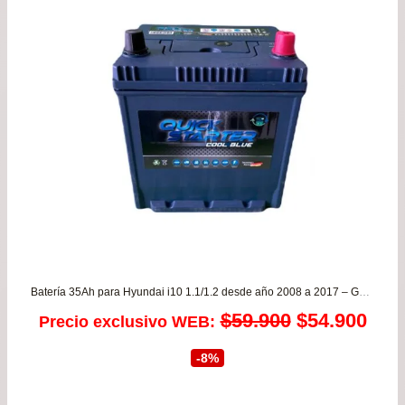
Batería 35Ah para Hyundai i10 1.1/1.2 desde año 2008 a 2017 – Garantía 8 MESES
El
El
$
59.900
$
54.900
Precio exclusivo WEB:
precio
prec
-8%
original
actu