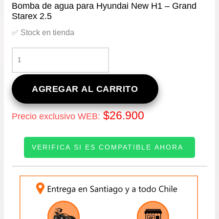
Bomba de agua para Hyundai New H1 – Grand
Starex 2.5
✅ Stock en tienda
BOMBA
DE
AGUA
PARA
AGREGAR AL CARRITO
HYUNDAI
NEW
$
26.900
Precio exclusivo WEB:
H1
–
GRAND
VERIFICA SI ES COMPATIBLE AHORA
STAREX
2.5
CANTIDAD
INGRESE SU PATENTE: