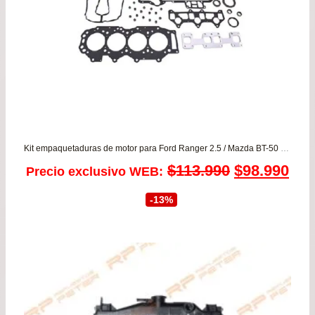
Kit empaquetaduras de motor para Ford Ranger 2.5 / Mazda BT-50 2.5 desde 2007 a 2012
El
El
$
113.990
$
98.990
Precio exclusivo WEB:
precio
pre
-13%
original
act
era:
es:
$113.990.
$98