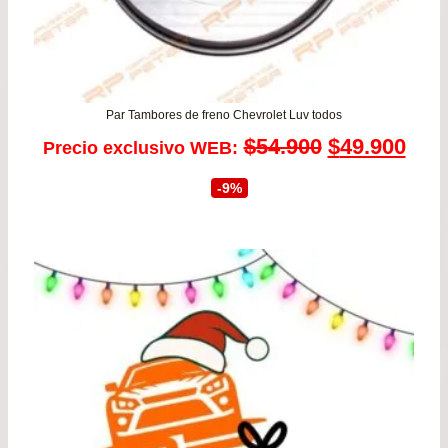
Par Tambores de freno Chevrolet Luv todos
El
El
$
54.900
$
49.900
Precio exclusivo WEB:
precio
prec
-9%
original
actu
era:
es:
$54.900.
$49.