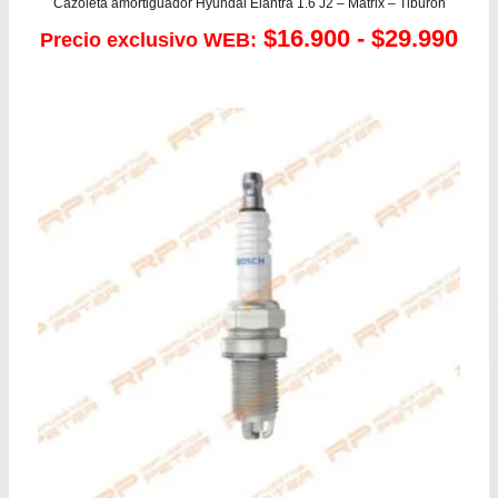
Cazoleta amortiguador Hyundai Elantra 1.6 J2 – Matrix – Tiburon
Ra
$
16.900
-
$
29.990
Precio exclusivo WEB:
de
pre
de
$16
has
$29