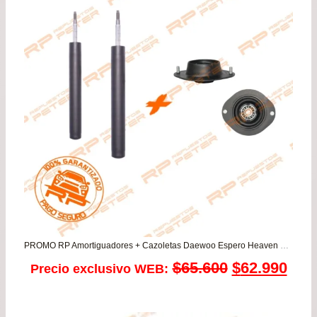
$36.700.
$32.
PROMO RP Amortiguadores + Cazoletas Daewoo Espero Heaven Pointer Racer 1.5
El
El
$
65.600
$
62.990
Precio exclusivo WEB:
precio
prec