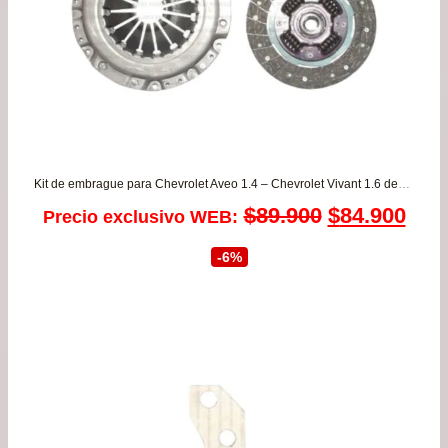
Kit de embrague para Chevrolet Aveo 1.4 – Chevrolet Vivant 1.6 desde 2004 a 2016 VALEO
El
El
$
89.900
$
84.900
Precio exclusivo WEB:
precio
prec
-6%
original
actu
era:
es:
$89.900.
$84.