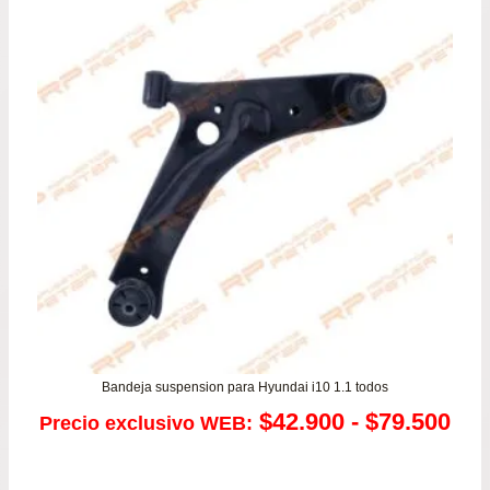
Bandeja suspension para Hyundai i10 1.1 todos
Ra
$
42.900
-
$
79.500
Precio exclusivo WEB:
de