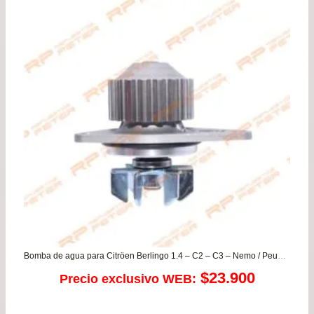
original
actu
era:
es:
$65.600.
$62.
Bomba de agua para Citröen Berlingo 1.4 – C2 – C3 – Nemo / Peugeot 106 – 206 – 207 – Partner
$
23.900
Precio exclusivo WEB: