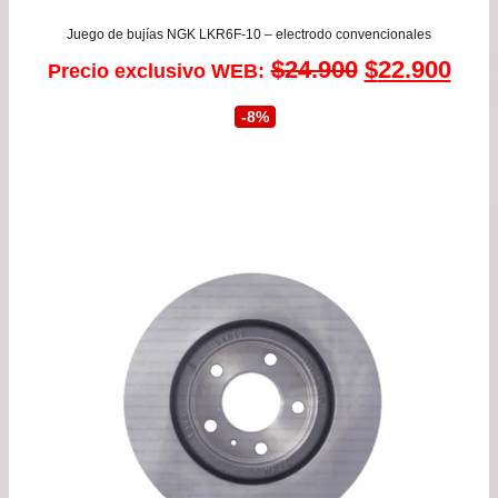
Juego de bujías NGK LKR6F-10 – electrodo convencionales
El
El
$
24.900
$
22.900
Precio exclusivo WEB:
precio
prec
-8%
original
actu
era:
es:
$24.900.
$22.