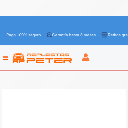
Ir
al
 100% seguro
Garantía hasta 8 meses
Retiros gratis en ti
contenido