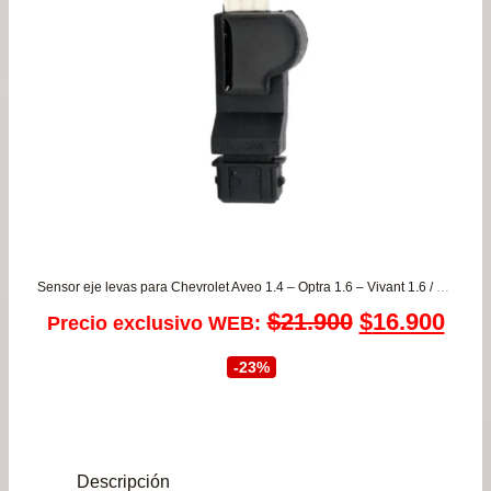
Sensor eje levas para Chevrolet Aveo 1.4 – Optra 1.6 – Vivant 1.6 / Daewoo Nubira para todos los años
El
El
$
21.900
$
16.900
Precio exclusivo WEB:
precio
prec
-23%
original
actu
era:
es:
Descripción