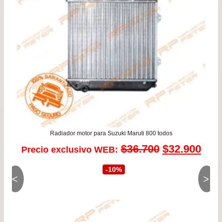
Radiador motor para Suzuki Maruti 800 todos
El
El
$
36.700
$
32.900
Precio exclusivo WEB:
precio
prec
-10%
<
>
original
actu
era:
es: