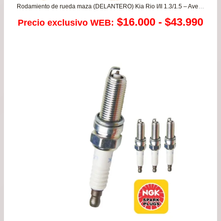
Rodamiento de rueda maza (DELANTERO) Kia Rio I/II 1.3/1.5 – Avella – Pride – Pop
Ra
$
16.000
-
$
43.990
Precio exclusivo WEB:
de
pre
de
$16
has
$43