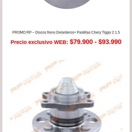
PROMO RP – Discos freno Delanteros+ Pastillas Chery Tiggo 2 1.5
Ra
$
79.900
-
$
93.990
Precio exclusivo WEB:
de
pre
de
$79
has
$93