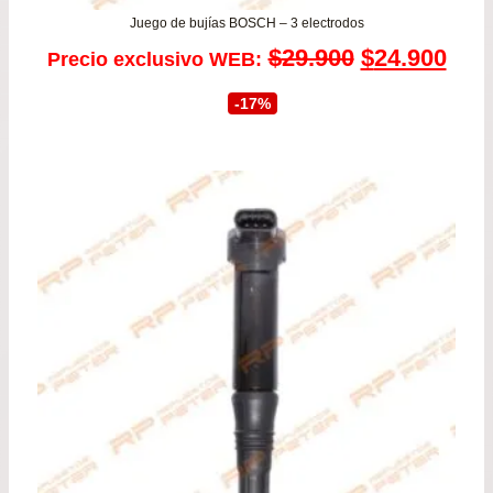
Juego de bujías BOSCH – 3 electrodos
El
El
$
29.900
$
24.900
Precio exclusivo WEB:
precio
prec
-17%
original
actu
era:
es:
$29.900.
$24.