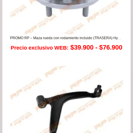
PROMO RP – Maza rueda con rodamiento incluido (TRASERA) Hyundai New Accent – Getz – i10 / Kia Morning 1.1 – Rio JB
Ra
$
39.900
-
$
76.900
Precio exclusivo WEB:
de
pre
de
$39
has
$76