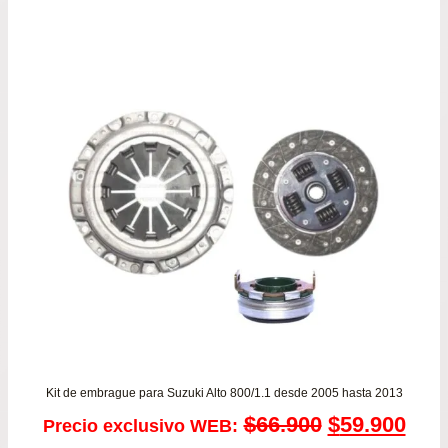
pre
de
$42
has
$79
Kit de embrague para Suzuki Alto 800/1.1 desde 2005 hasta 2013
El
El
$
66.900
$
59.900
Precio exclusivo WEB: