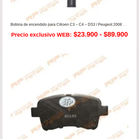
Bobina de encendido para Citroen C3 – C4 – DS3 / Peugeot 2008 – 208 – 308 1.2
Ra
$
23.900
-
$
89.900
Precio exclusivo WEB:
de
pre
de
$23
has
$89