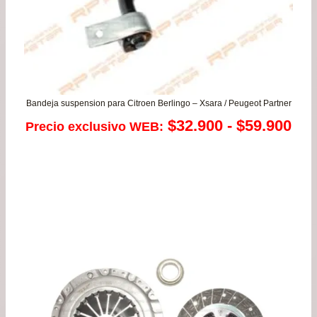
Bandeja suspension para Citroen Berlingo – Xsara / Peugeot Partner
Ra
$
32.900
-
$
59.900
Precio exclusivo WEB:
de
pre
de
$32
has
$59