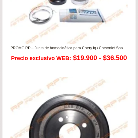
PROMO RP – Junta de homocinética para Chery Iq / Chevrolet Spark 800/1.0 / Daewoo Matiz – Tico
Ra
$
19.900
-
$
36.500
Precio exclusivo WEB:
de
pre
de
$19
has
$36