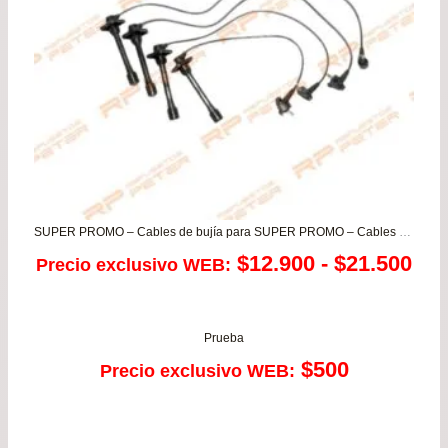
SUPER PROMO – Cables de bujía para SUPER PROMO – Cables de bujía para Toyota Tercel 5E 1995 – Paseo – Starlet
Ra
$
12.900
-
$
21.500
Precio exclusivo WEB:
de
pre
Prueba
$
500
Precio exclusivo WEB:
de
$12