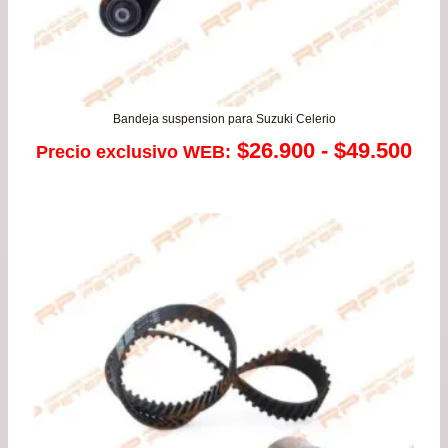
Bandeja suspension para Suzuki Celerio
Ra
$
26.900
-
$
49.500
Precio exclusivo WEB:
de
pre
de
$26
has
$49