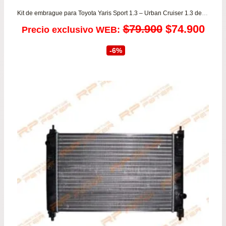
Kit de embrague para Toyota Yaris Sport 1.3 – Urban Cruiser 1.3 desde 2006 a 2015
El
El
$
79.900
$
74.900
Precio exclusivo WEB:
precio
prec
-6%
original
actu
era:
es:
$79.900.
$74.