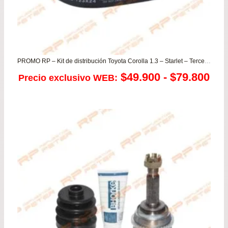
PROMO RP – Kit de distribución Toyota Corolla 1.3 – Starlet – Tercel 1.3 MOTORES 2E
Ra
$
49.900
-
$
79.800
Precio exclusivo WEB:
de
pre
de
$49
has
$79