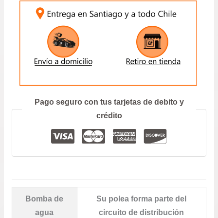
GOL
1.0
–
GOL
G5/G6/G7
–
ENVIAR
POLO
1.3
CANTIDAD
Prefiero hablar por teléfono
Pago seguro con tus tarjetas de debito y
crédito
Bomba de
Su polea forma parte del
agua
circuito de distribución