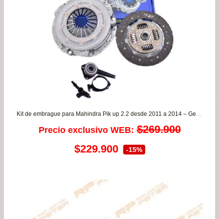
Kit de embrague para Mahindra Pik up 2.2 desde 2011 a 2014 – Genio – Scorpio VALEO
$
269.900
Precio exclusivo WEB:
El
El
$
229.900
-15%
precio
precio
original
actual
era:
es: