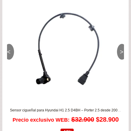
has
$21
<
>
Sensor cigueñal para Hyundai H1 2.5 D4BH – Porter 2.5 desde 2005 a 2010 / Kia Besta 2.5 KOREA
El
El
$
32.900
$
28.900
Precio exclusivo WEB:
precio
prec