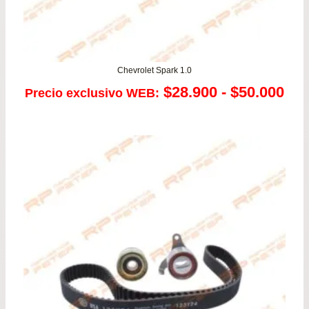
Chevrolet Spark 1.0
Ra
$
28.900
-
$
50.000
Precio exclusivo WEB:
de
pre
de
$28
has
$50