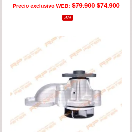
El
El
$
79.900
$
74.900
Precio exclusivo WEB:
precio
prec
-6%
original
actu
era:
es:
$79.900.
$74.