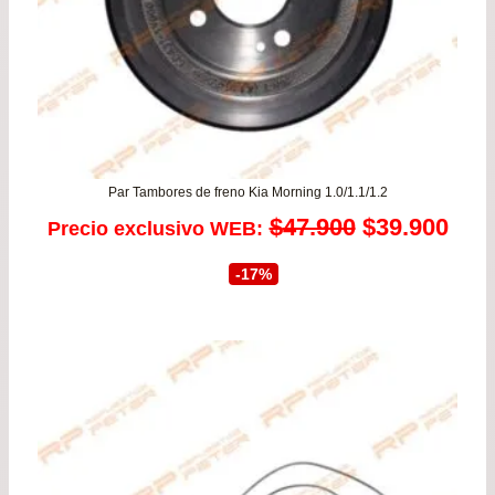
Par Tambores de freno Kia Morning 1.0/1.1/1.2
El
El
$
47.900
$
39.900
Precio exclusivo WEB:
precio
prec
-17%
original
actu
era:
es:
$47.900.
$39.