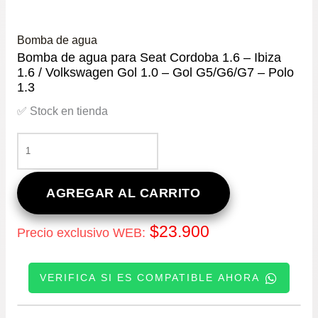
Bomba de agua
Bomba de agua para Seat Cordoba 1.6 – Ibiza
1.6 / Volkswagen Gol 1.0 – Gol G5/G6/G7 – Polo
1.3
✅ Stock en tienda
BOMBA
DE
AGUA
PARA
AGREGAR AL CARRITO
SEAT
CORDOBA
$
23.900
Precio exclusivo WEB:
1.6
–
IBIZA
VERIFICA SI ES COMPATIBLE AHORA
1.6
/
VOLKSWAGEN
INGRESE SU PATENTE: