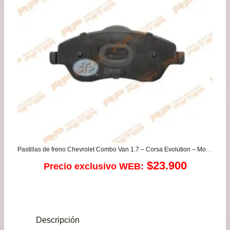
$269.900.
$229.900.
Pastillas de freno Chevrolet Combo Van 1.7 – Corsa Evolution – Montana
$
23.900
Precio exclusivo WEB:
Descripción