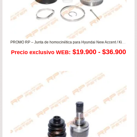
PROMO RP – Junta de homocinética para Hyundai New Accent / Kia Cerato – Rio JB
Ra
$
19.900
-
$
36.900
Precio exclusivo WEB:
de
pre
de
$19
has
$36