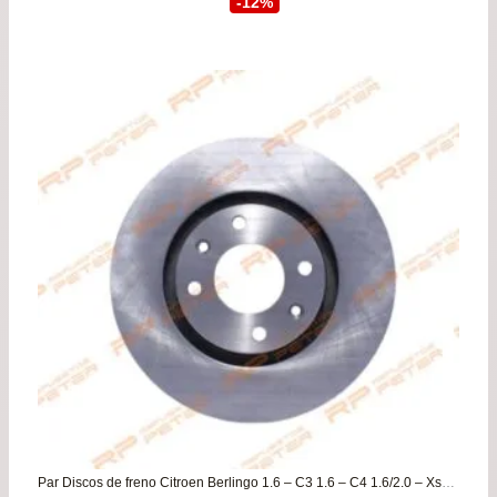
-12%
original
actu
era:
es:
$32.900.
$28.
Par Discos de freno Citroen Berlingo 1.6 – C3 1.6 – C4 1.6/2.0 – Xsara 2.0 / Peugeot 307 1.6/2.0 – 308 1.6 – Partner 1.6