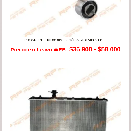
PROMO RP – Kit de distribución Suzuki Alto 800/1.1
Ra
$
36.900
-
$
58.000
Precio exclusivo WEB:
de
pre
de
$36
has
$58