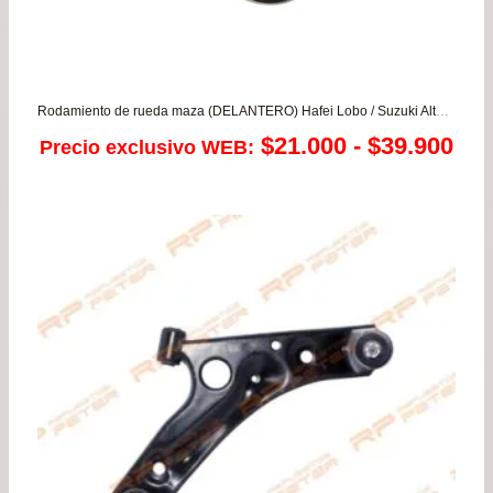
Rodamiento de rueda maza (DELANTERO) Hafei Lobo / Suzuki Alto 800/1.1 – Alto K10 1.0 – Celerio 1.0 – Ignis 1.3 – Mastervan 1.3 – Wagon
Ra
$
21.000
-
$
39.900
Precio exclusivo WEB:
de
pre
de
$21
has
$39