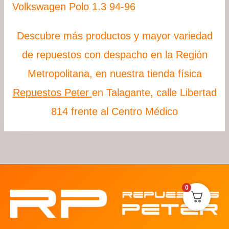
Volkswagen Polo 1.3 94-96
Descubre más productos y mayor variedad
de repuestos con despacho en la Región
Metropolitana, en nuestra tienda física
Repuestos Peter
en Talagante, calle Libertad
814 frente al Centro Médico
0