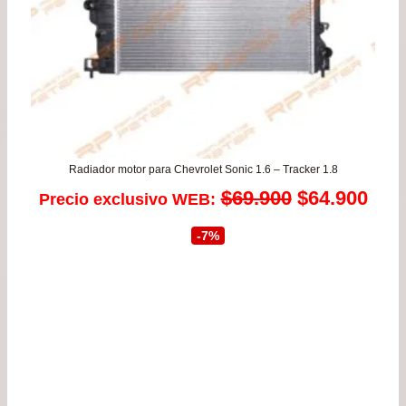
Radiador motor para Chevrolet Sonic 1.6 – Tracker 1.8
El
El
$
69.900
$
64.900
Precio exclusivo WEB:
precio
prec
-7%
original
actu
era:
es:
$69.900.
$64.