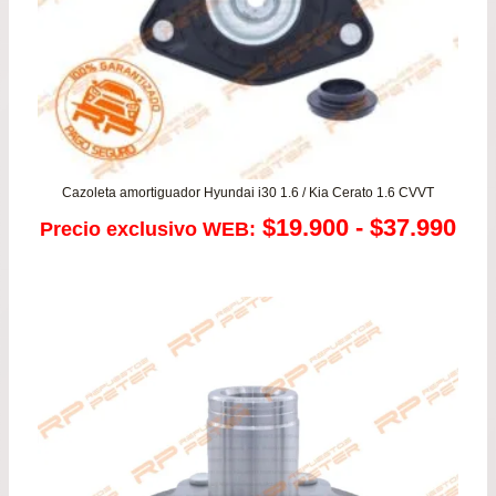
Cazoleta amortiguador Hyundai i30 1.6 / Kia Cerato 1.6 CVVT
Ra
$
19.900
-
$
37.990
Precio exclusivo WEB:
de
pre
de
$19
has
$37