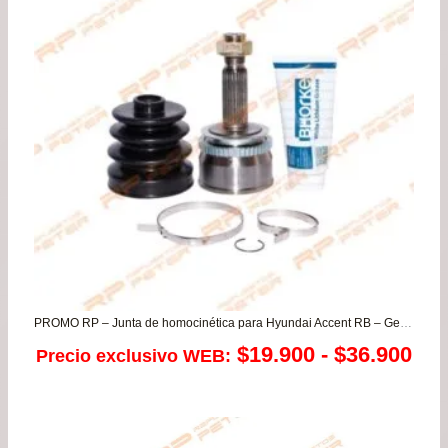
$19.900.
$17.
PROMO RP – Junta de homocinética para Hyundai Accent RB – Getz / Kia Rio 3/4/5 1.4
Ra
$
19.900
-
$
36.900
Precio exclusivo WEB:
de
pre