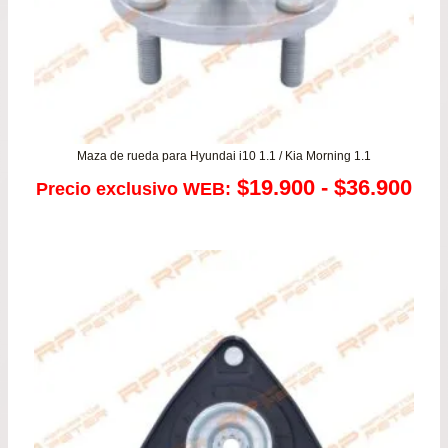
Maza de rueda para Hyundai i10 1.1 / Kia Morning 1.1
Ra
$
19.900
-
$
36.900
Precio exclusivo WEB:
de
pre
de
$19
has
$36