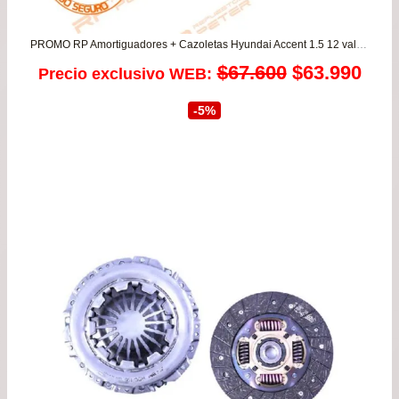
PROMO RP Amortiguadores + Cazoletas Hyundai Accent 1.5 12 valvulas
El
El
$
67.600
$
63.990
Precio exclusivo WEB:
precio
prec
-5%
original
actu
era:
es:
$67.600.
$63.