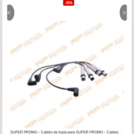
precio
prec
-9%
<
>
original
actu
era:
es:
$54.900.
$49.
SUPER PROMO – Cables de bujía para SUPER PROMO – Cables de bujía para Volkswagen Golf A4 – Bora