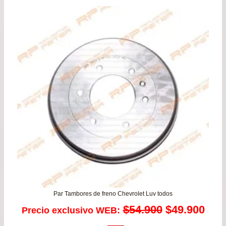
era:
es:
$46.900.
$42.
Par Tambores de freno Chevrolet Luv todos
El
El
$
54.900
$
49.900
Precio exclusivo WEB: