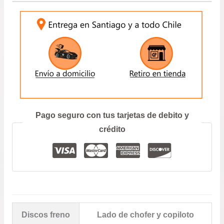
INGRESE SU PATENTE:
$54.900.
$48.9
ENVIAR
Prefiero hablar por teléfono
Pago seguro con tus tarjetas de debito y
crédito
Discos freno
Lado de chofer y copiloto