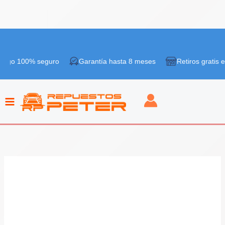
Ir
¡Oferta!
al
% seguro
Garantía hasta 8 meses
Retiros gratis en tiendas
contenido