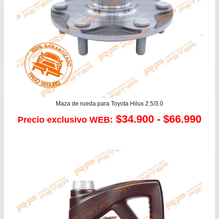
Maza de rueda para Toyota Hilux 2.5/3.0
Ra
$
34.900
-
$
66.990
Precio exclusivo WEB:
de
pre
de
$34
has