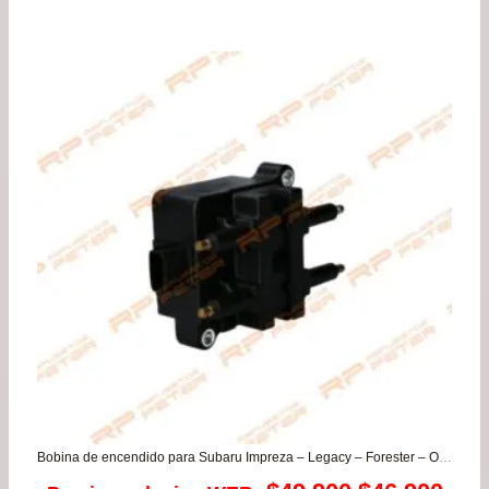
de
precios:
desde
$93.990
hasta
$103.990
Bobina de encendido para Subaru Impreza – Legacy – Forester – Outback