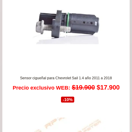
Sensor cigueñal para Chevrolet Sail 1.4 año 2011 a 2018
El
El
$
19.900
$
17.900
Precio exclusivo WEB:
precio
prec
-10%
original
actu
era:
es: