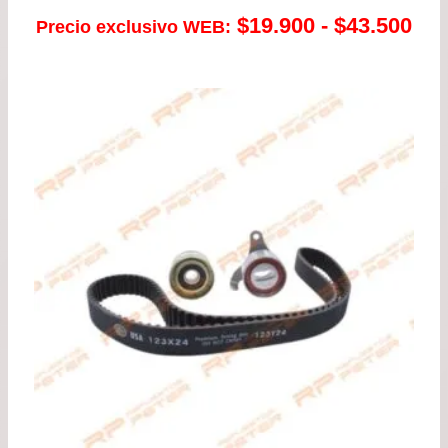
Ra
$
19.900
-
$
43.500
Precio exclusivo WEB:
de
pre
de
$19
has
$43