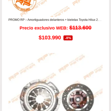
PROMO RP – Amortiguadores delanteros + bieletas Toyota Hilux 2.5/2.7/3.0
$
113.600
Precio exclusivo WEB:
El
El
$
103.990
-8%
precio
precio
original
actual
era:
es:
$113.600.
$103.990.