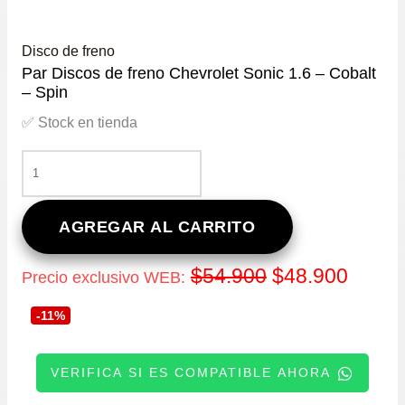
Disco de freno
Par Discos de freno Chevrolet Sonic 1.6 – Cobalt
– Spin
✅ Stock en tienda
PAR
DISCOS
DE
FRENO
AGREGAR AL CARRITO
CHEVROLET
SONIC
El
El
$
54.900
$
48.900
Precio exclusivo WEB:
1.6
–
precio
precio
-11%
COBALT
–
original
actual
SPIN
VERIFICA SI ES COMPATIBLE AHORA
CANTIDAD
era:
es: