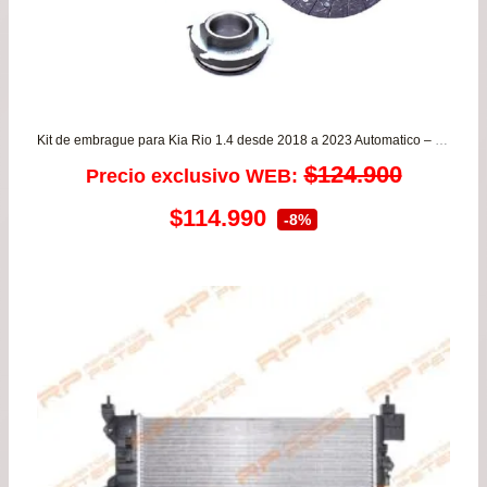
Kit de embrague para Kia Rio 1.4 desde 2018 a 2023 Automatico – CAJA SEXTA VALEO
$
124.900
Precio exclusivo WEB:
El
El
$
114.990
-8%
precio
precio
original
actual
era:
es:
$124.900.
$114.990.