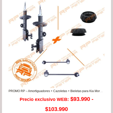
de
$19
has
$36
PROMO RP – Amortiguadores + Cazoletas + Bieletas para Kia Morning 1.0/1.2 2017 a 2024
$
93.990
-
Precio exclusivo WEB:
Rango
$
103.990