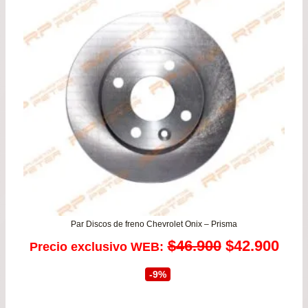
Par Discos de freno Chevrolet Onix – Prisma
El
El
$
46.900
$
42.900
Precio exclusivo WEB:
precio
prec
-9%
original
actu