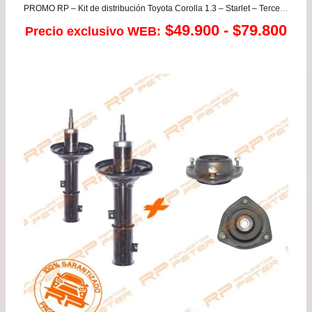
PROMO RP – Kit de distribución Toyota Corolla 1.3 – Starlet – Tercel 1.3 MOTORES 2E
Ra
$
49.900
-
$
79.800
Precio exclusivo WEB:
de
pre
de
$49
has
$79