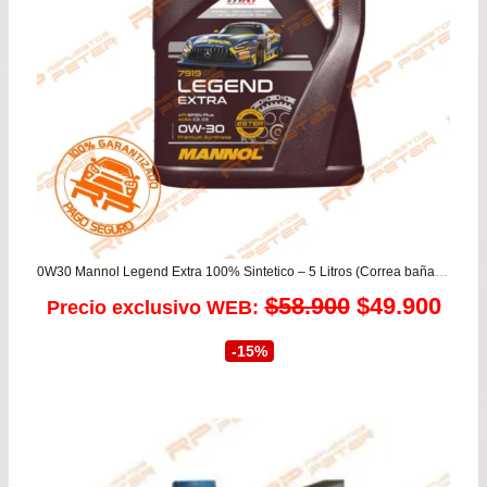
$66
0W30 Mannol Legend Extra 100% Sintetico – 5 Litros (Correa bañada en aceite)
El
El
$
58.900
$
49.900
Precio exclusivo WEB:
precio
prec
-15%
original
actu
era:
es:
$58.900.
$49.