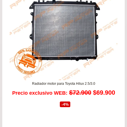
Radiador motor para Toyota Hilux 2.5/3.0
El
El
$
72.900
$
69.900
Precio exclusivo WEB:
precio
prec
-4%
original
actu
era:
es: