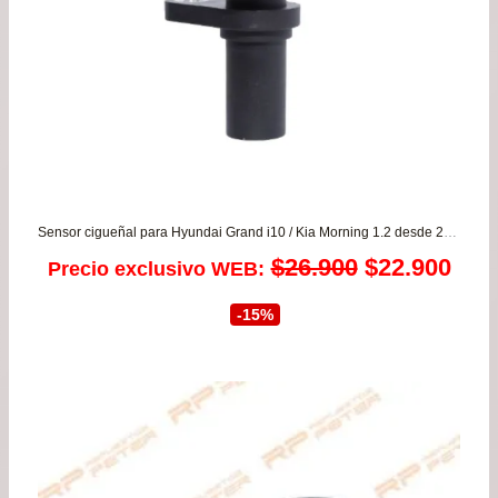
Sensor cigueñal para Hyundai Grand i10 / Kia Morning 1.2 desde 2011 a 2020 KOREA
El
El
$
26.900
$
22.900
Precio exclusivo WEB:
precio
prec
-15%
original
actu
era:
es:
$26.900.
$22.