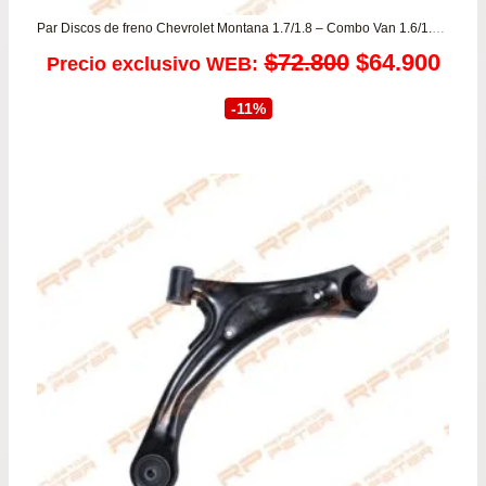
Par Discos de freno Chevrolet Montana 1.7/1.8 – Combo Van 1.6/1.7 – Corsa Evolution 1.8
El
El
$
72.800
$
64.900
Precio exclusivo WEB:
precio
prec
-11%
original
actu
era:
es:
$72.800.
$64.