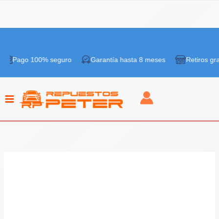
Ir
¡Oferta!
al
go 100% seguro
Garantía hasta 8 meses
Retiros gratis en 
contenido