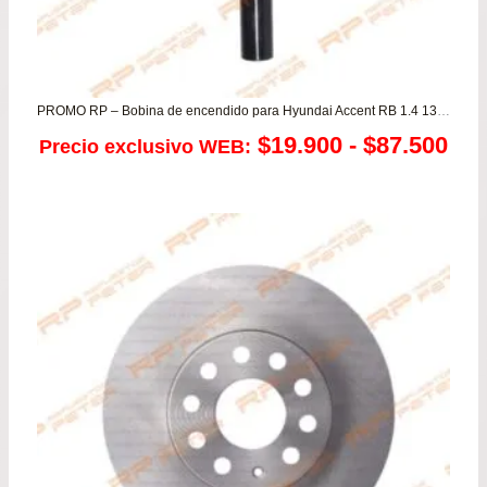
PROMO RP – Bobina de encendido para Hyundai Accent RB 1.4 13/18 – i20 1.4 17/18 / Kia Rio 4/5 1.4 17/19
Ra
$
19.900
-
$
87.500
Precio exclusivo WEB:
de
pre
de
$19
has
$87