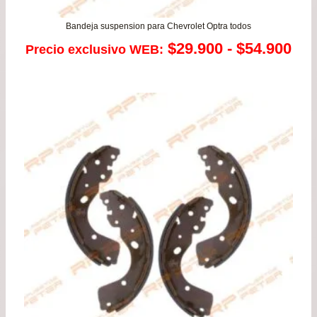
Bandeja suspension para Chevrolet Optra todos
Ra
$
29.900
-
$
54.900
Precio exclusivo WEB:
de
pre
de
$29
has
$54