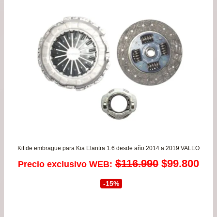
$19
has
$36
Kit de embrague para Kia Elantra 1.6 desde año 2014 a 2019 VALEO
El
El
$
116.990
$
99.800
Precio exclusivo WEB:
precio
pre
-15%
original
act