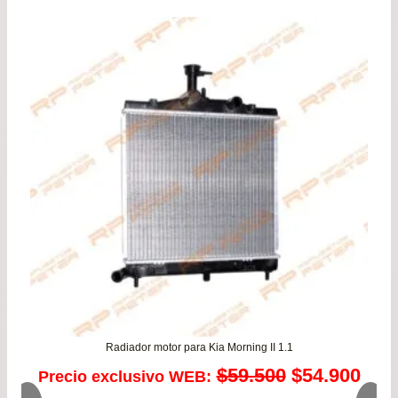
pre
de
$22
has
$41
Radiador motor para Kia Morning II 1.1
El
El
$
59.500
$
54.900
Precio exclusivo WEB: