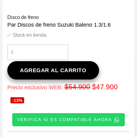
Disco de freno
Par Discos de freno Suzuki Baleno 1.3/1.6
✅ Stock en tienda
PAR
DISCOS
DE
FRENO
AGREGAR AL CARRITO
SUZUKI
BALENO
El
El
$
54.900
$
47.900
Precio exclusivo WEB:
1.3/1.6
CANTIDAD
precio
precio
-13%
original
actual
VERIFICA SI ES COMPATIBLE AHORA
era:
es:
INGRESE SU PATENTE: