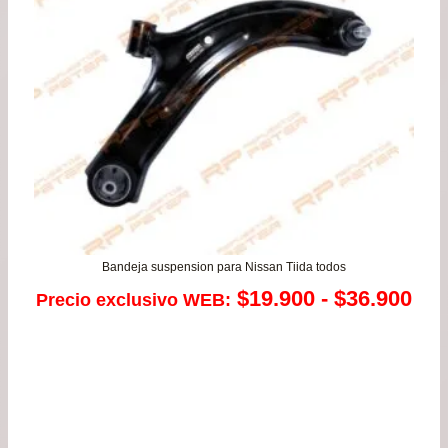
Bandeja suspension para Nissan Tiida todos
Ra
$
19.900
-
$
36.900
Precio exclusivo WEB:
de
pre
de