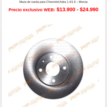
Maza de rueda para Chevrolet Astra 1.4/1.6 – Monza
Ra
$
13.900
-
$
24.990
Precio exclusivo WEB:
de
pre
de
$13
has
$24