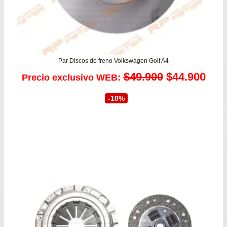
Par Discos de freno Volkswagen Golf A4
El
El
$
49.900
$
44.900
Precio exclusivo WEB:
precio
prec
-10%
original
actu
era:
es:
$49.900.
$44.