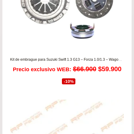
Kit de embrague para Suzuki Swift 1.3 G13 – Forza 1.0/1.3 – Wagon 1.0/1.2
El
El
$
66.900
$
59.900
Precio exclusivo WEB:
precio
prec
-10%
original
actu
era:
es:
$66.900.
$59.