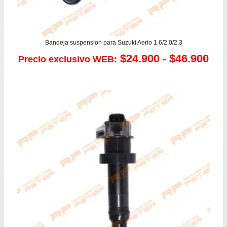
Bandeja suspension para Suzuki Aerio 1.6/2.0/2.3
Ra
$
24.900
-
$
46.900
Precio exclusivo WEB:
de
pre
de
$24
has
$46