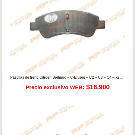
Pastillas de freno Citröen Berlingo – C-Elysee – C2 – C3 – C4 – Xsara / Dongfeng A30 – H30 – S30 / Foton / Peugeot 2008 – 206 – 207 – 208 – 301 – Partner
$
16.900
Precio exclusivo WEB: