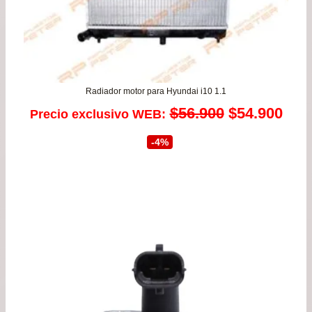
Radiador motor para Hyundai i10 1.1
El
El
$
56.900
$
54.900
Precio exclusivo WEB:
precio
prec
-4%
original
actu
era:
es:
$56.900.
$54.