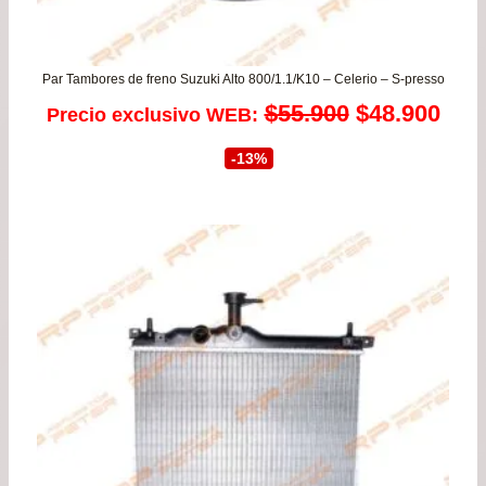
Par Tambores de freno Suzuki Alto 800/1.1/K10 – Celerio – S-presso
El
El
$
55.900
$
48.900
Precio exclusivo WEB:
precio
prec
-13%
original
actu
era:
es:
$55.900.
$48.