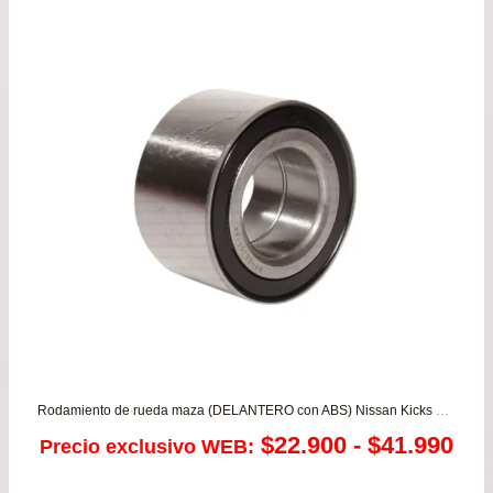
$72.900.
$69.
Rodamiento de rueda maza (DELANTERO con ABS) Nissan Kicks – March – Versa 1.6 / Renault Captur 900 – Clio 1.2 – Megane 1.6 – New Symbol 1.6
Ra
$
22.900
-
$
41.990
Precio exclusivo WEB:
de