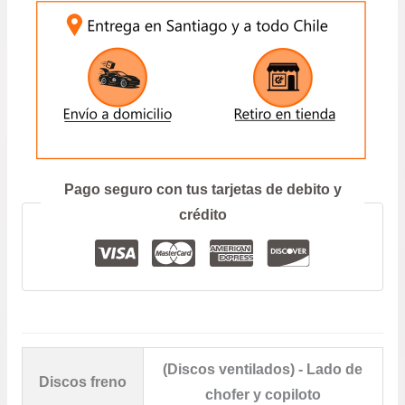
$54.900.
$47.9
ENVIAR
Prefiero hablar por teléfono
Pago seguro con tus tarjetas de debito y
crédito
(Discos ventilados) - Lado de
Discos freno
chofer y copiloto