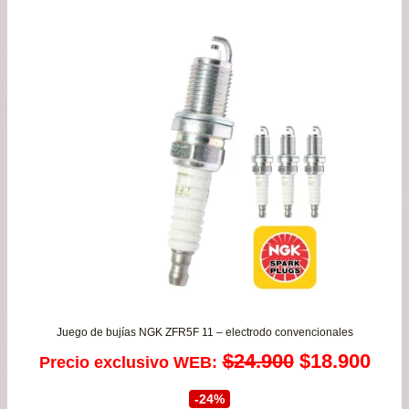
era:
es:
$116.990.
$99
Juego de bujías NGK ZFR5F 11 – electrodo convencionales
El
El
$
24.900
$
18.900
Precio exclusivo WEB:
precio
prec
-24%