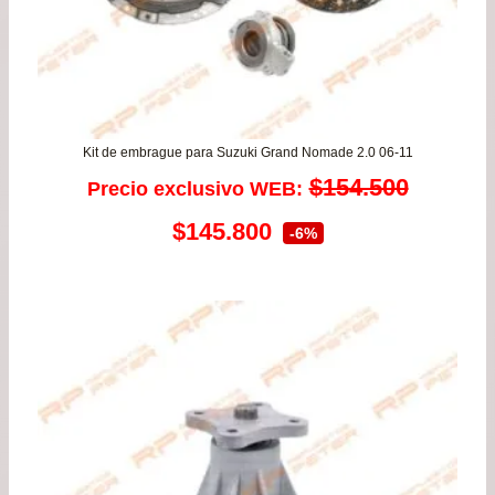
Kit de embrague para Suzuki Grand Nomade 2.0 06-11
$
154.500
Precio exclusivo WEB:
El
El
$
145.800
-6%
precio
precio
original
actual
era:
es:
$154.500.
$145.800.