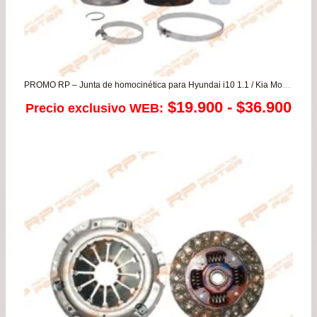
PROMO RP – Junta de homocinética para Hyundai i10 1.1 / Kia Morning
Ra
$
19.900
-
$
36.900
Precio exclusivo WEB:
de
pre
de
$19
has
$36