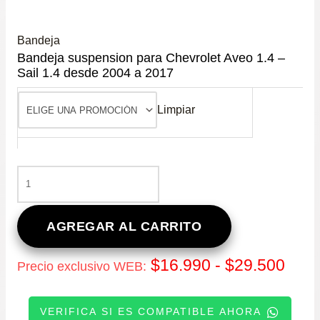
Bandeja
Bandeja suspension para Chevrolet Aveo 1.4 –
Sail 1.4 desde 2004 a 2017
Limpiar
BANDEJA
SUSPENSION
PARA
CHEVROLET
AGREGAR AL CARRITO
AVEO
1.4
Ran
$
16.990
-
$
29.500
Precio exclusivo WEB:
-
SAIL
de
1.4
VERIFICA SI ES COMPATIBLE AHORA
DESDE