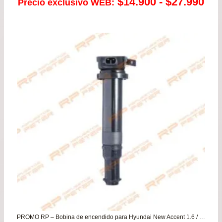
Ra
$
14.900
-
$
27.990
Precio exclusivo WEB:
de
pre
de
$14
has
$27
PROMO RP – Bobina de encendido para Hyundai New Accent 1.6 / Kia Cerato – Rio JB