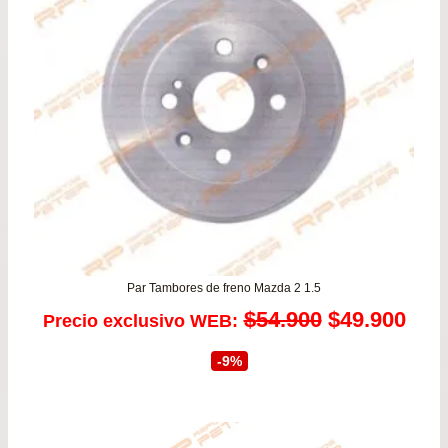
Par Tambores de freno Mazda 2 1.5
El
El
$
54.900
$
49.900
Precio exclusivo WEB:
precio
prec
-9%
original
actu
era:
es: