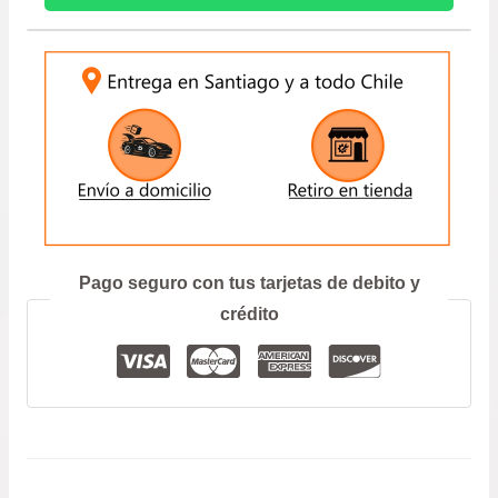
prec
2004
A
INGRESE SU PATENTE:
des
2017
CANTIDAD
$16.
hast
$29.
ENVIAR
Prefiero hablar por teléfono
Pago seguro con tus tarjetas de debito y
crédito