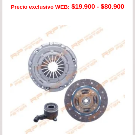
Ra
$
19.900
-
$
80.900
Precio exclusivo WEB:
de
pre
de
$19
has
$80