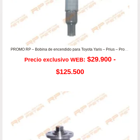
PROMO RP – Bobina de encendido para Toyota Yaris – Prius – Probox – Funcargo
$
29.900
-
Precio exclusivo WEB:
Rango
$
125.500
de
precios:
desde
$29.900
hasta