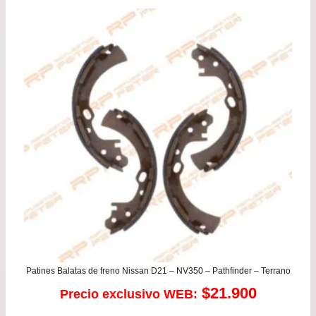
pre
de
$78
has
$92
Patines Balatas de freno Nissan D21 – NV350 – Pathfinder – Terrano
$
21.900
Precio exclusivo WEB: