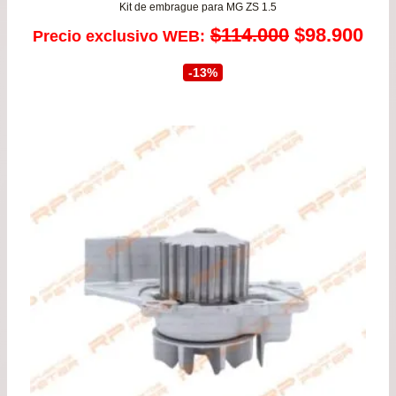
Kit de embrague para MG ZS 1.5
El
El
$
114.000
$
98.900
Precio exclusivo WEB:
precio
pre
-13%
original
act
era:
es:
$114.000.
$98