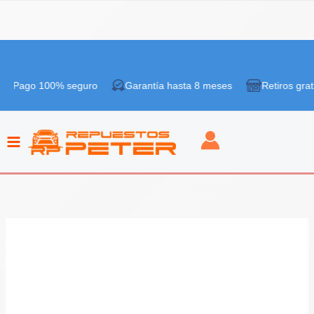
Ir
¡Oferta!
al
100% seguro
Garantía hasta 8 meses
Retiros gratis en tie
contenido