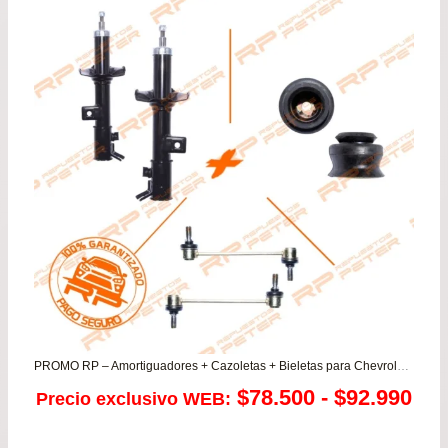
$54.900.
$49.
PROMO RP – Amortiguadores + Cazoletas + Bieletas para Chevrolet N300 1.2
Ra
$
78.500
-
$
92.990
Precio exclusivo WEB:
de