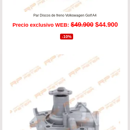
Par Discos de freno Volkswagen Golf A4
El
El
$
49.900
$
44.900
Precio exclusivo WEB:
precio
prec
-10%
original
actu
era:
es:
$49.900.
$44.