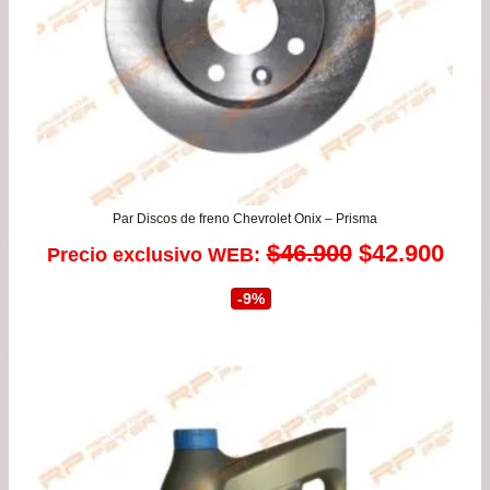
Par Discos de freno Chevrolet Onix – Prisma
El
El
$
46.900
$
42.900
Precio exclusivo WEB:
precio
prec
-9%
original
actu
era:
es:
$46.900.
$42.