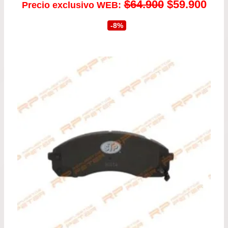
El
El
$
64.900
$
59.900
Precio exclusivo WEB:
precio
prec
-8%
original
actu
era:
es:
$64.900.
$59.