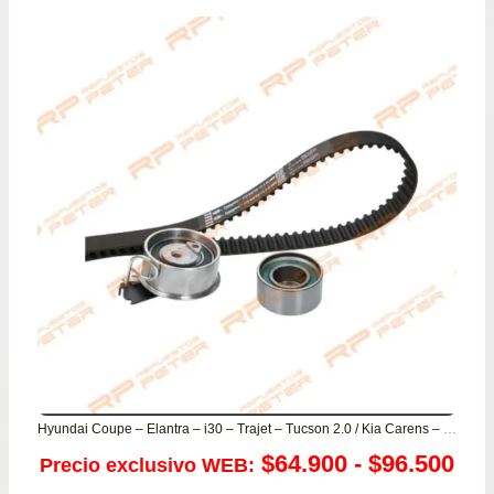
Hyundai Coupe – Elantra – i30 – Trajet – Tucson 2.0 / Kia Carens – Spectra – Sportage 2.0
Ra
$
64.900
-
$
96.500
Precio exclusivo WEB: