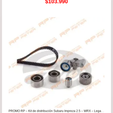
Rango
$
103.990
de
precios:
desde
$86.990
hasta
$103.990
PROMO RP – Kit de distribución Subaru Impreza 2.5 – WRX – Legacy – Forester