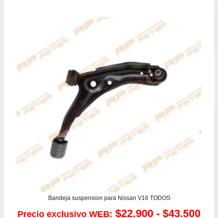
de
pre
de
$64
has
$96
Bandeja suspension para Nissan V16 TODOS
Ra
$
22.900
-
$
43.500
Precio exclusivo WEB: