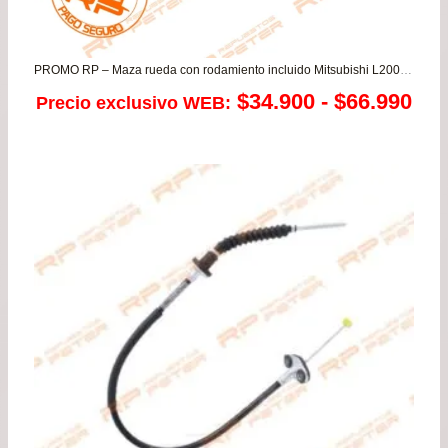
PROMO RP – Maza rueda con rodamiento incluido Mitsubishi L200 Dakar/Katana/Work 2.4/2.5/3.2 – Montero 2.5/3.2/3.5
Ra
$
34.900
-
$
66.990
Precio exclusivo WEB:
de
pre
de
$34
has
$66