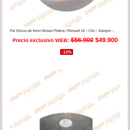
Par Discos de freno Nissan Platina / Renault 19 – Clio – Kangoo – Logan – Megane – Sandero
El
El
$
56.900
$
49.900
Precio exclusivo WEB:
precio
prec
-12%
original
actu
era:
es:
$56.900.
$49.