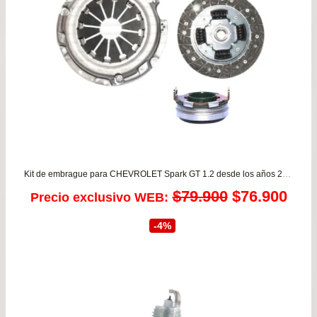
Kit de embrague para CHEVROLET Spark GT 1.2 desde los años 2017 hasta 2022 VALEO
El
El
$
79.900
$
76.900
Precio exclusivo WEB:
precio
prec
-4%
original
actu
era:
es:
$79.900.
$76.