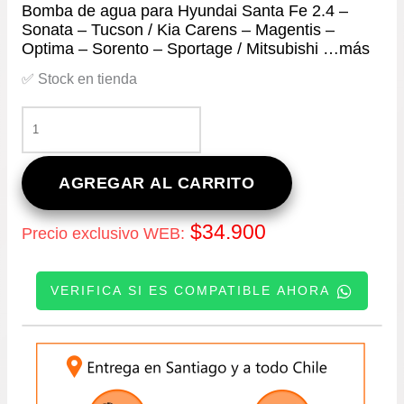
Bomba de agua para Hyundai Santa Fe 2.4 –
Sonata – Tucson / Kia Carens – Magentis –
Optima – Sorento – Sportage / Mitsubishi …más
✅ Stock en tienda
BOMBA
DE
AGUA
PARA
AGREGAR AL CARRITO
HYUNDAI
SANTA
$
34.900
Precio exclusivo WEB:
FE
2.4
–
VERIFICA SI ES COMPATIBLE AHORA
SONATA
–
TUCSON
INGRESE SU PATENTE:
/
KIA
CARENS