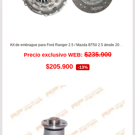
Kit de embrague para Ford Ranger 2.5 / Mazda BT50 2.5 desde 2006 hasta el 2014 LUK ORIGINAL
$
235.900
Precio exclusivo WEB:
El
El
$
205.900
-13%
precio
precio
original
actual
era:
es:
$235.900.
$205.900.