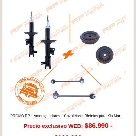
era:
es:
$66.900.
$59.
PROMO RP – Amortiguadores + Cazoletas + Bieletas para Kia Morning 1.0/1.2
$
86.990
-
Precio exclusivo WEB: