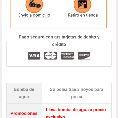
–
MAGENTIS
–
ENVIAR
OPTIMA
–
SORENTO
Prefiero hablar por teléfono
Pago seguro con tus tarjetas de debito y
–
SPORTAGE
crédito
/
MITSUBISHI
…
MÁS
CANTIDAD
Bomba de
Su polea trae 3 hoyos para
agua
polea
Lleva bomba de agua a precio
Promociones
exclusivo