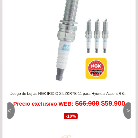
Juego de bujías NGK IRIDIO SILZKR7B-11 para Hyundai Accent RB 1.4/1.6 desde 2011 a 2022 – Elantra 1.6/1.8 G4FC G4FG
El
El
$
66.900
$
59.900
Precio exclusivo WEB:
<
>
precio
prec
-10%
original
actu