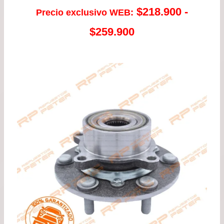
$
218.900
-
Precio exclusivo WEB:
Rango
$
259.900
de
precios:
desde
$218.900
hasta
$259.900