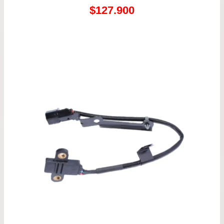
Rango
$
127.900
de
precios:
desde
$66.900
hasta
$127.900