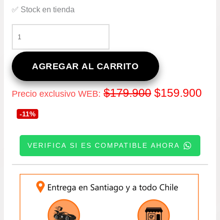
✅ Stock en tienda
KIT
DE
EMBRAGUE
PARA
AGREGAR AL CARRITO
TOYOTA
HILUX
El
El
$
179.900
$
159.900
Precio exclusivo WEB:
3.0
DESDE
precio
pre
-11%
2012
A
original
act
2015
VERIFICA SI ES COMPATIBLE AHORA
DIESEL
era:
es:
4X4
MOTOR
INGRESE SU PATENTE:
$179.900.
$15
1KD
CANTIDAD