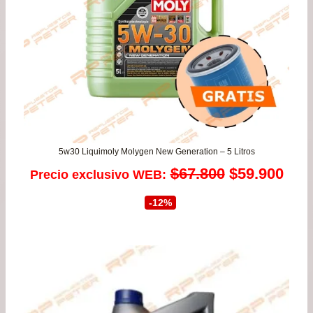
5w30 Liquimoly Molygen New Generation – 5 Litros
El
El
$
67.800
$
59.900
Precio exclusivo WEB:
precio
prec
-12%
original
actu
era:
es:
$67.800.
$59.