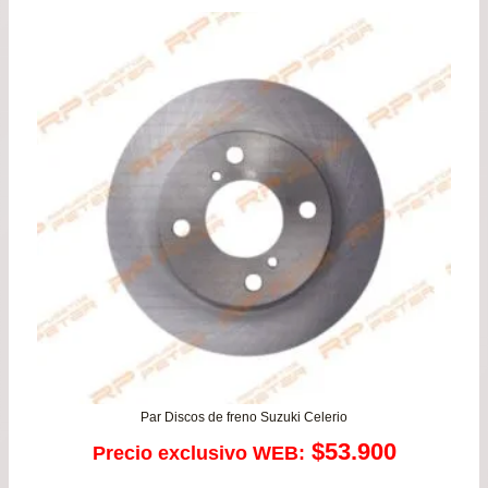
era:
es:
$66.900.
$59.
Par Discos de freno Suzuki Celerio
$
53.900
Precio exclusivo WEB: