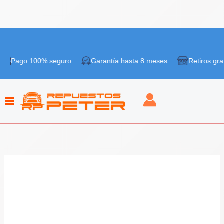
Ir
¡Oferta!
al
 100% seguro
Garantía hasta 8 meses
Retiros gratis en ti
contenido