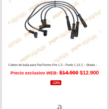
Cables de bujía para Fiat Fiorino Fire 1.3 – Punto 1.1/1.2 – Strada – Uno
El
El
$
14.900
$
12.900
Precio exclusivo WEB:
precio
prec
-13%
original
actu
era:
es: