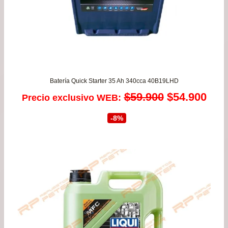
Batería Quick Starter 35 Ah 340cca 40B19LHD
El
El
$
59.900
$
54.900
Precio exclusivo WEB:
precio
prec
-8%
original
actu
era:
es:
$59.900.
$54.