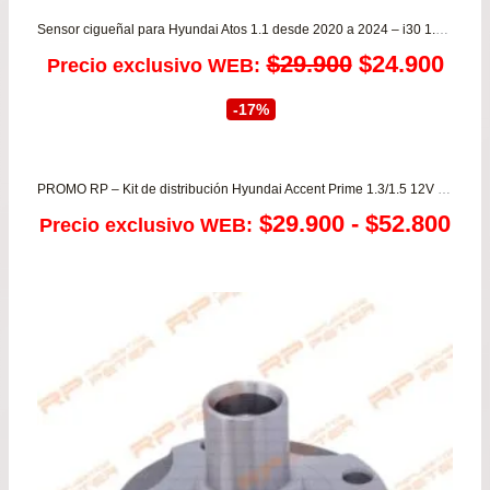
Sensor cigueñal para Hyundai Atos 1.1 desde 2020 a 2024 – i30 1.6 desde 2007 a 2014
El
El
$
29.900
$
24.900
Precio exclusivo WEB:
precio
prec
-17%
original
actu
era:
es:
PROMO RP – Kit de distribución Hyundai Accent Prime 1.3/1.5 12V desde año 2000 a 2005
Ra
$
29.900
-
$
52.800
Precio exclusivo WEB:
$29.900.
$24.
de
pre
de
$29
has
$52