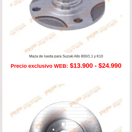
Maza de rueda para Suzuki Alto 800/1.1 y K10
Ra
$
13.900
-
$
24.990
Precio exclusivo WEB:
de
pre
de
$13
has