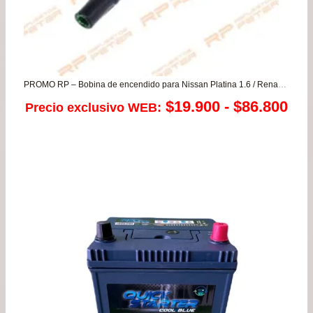
PROMO RP – Bobina de encendido para Nissan Platina 1.6 / Renault Clio – Duster – Fluence – Kangoo – Logan – Megane – Sandero – Scenic – Stepway – Symbol
Ra
$
19.900
-
$
86.800
Precio exclusivo WEB:
de
pre
de
$19
has
$86