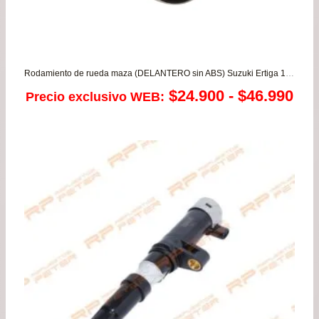
Rodamiento de rueda maza (DELANTERO sin ABS) Suzuki Ertiga 1.4 – SX4 1.6/2.0 – Sx4 Cross – Vitara 1.4/1.6 (copia)
Ra
$
24.900
-
$
46.990
Precio exclusivo WEB:
de
pre
de
$24
has
$46