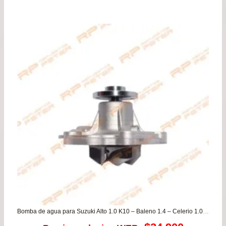
de
pre
de
$23
has
$39
Bomba de agua para Suzuki Alto 1.0 K10 – Baleno 1.4 – Celerio 1.0 – Ciaz 1.4 – Dzire New 1.2 – Ertiga 1.4 – Ignis 1.2- S-Presso 1.0 – Swift 1.2 – Swift 1.4 – Vitara 1.4 / CHANGAN MD201