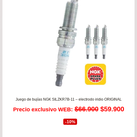
$14.900.
$12.
Juego de bujías NGK SILZKR7B-11 – electrodo iridio ORIGINAL
El
El
$
66.900
$
59.900
Precio exclusivo WEB:
precio
prec
-10%
original
actu