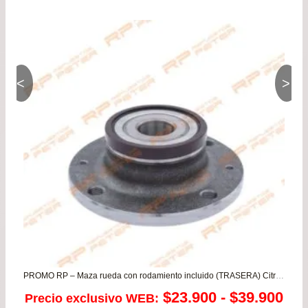
<
>
PROMO RP – Maza rueda con rodamiento incluido (TRASERA) Citroen C2 – C3 / Peugeot 206 todos
Ra
$
23.900
-
$
39.900
Precio exclusivo WEB: