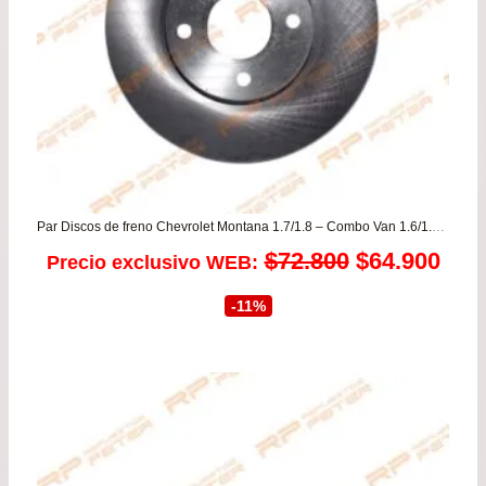
$24
Par Discos de freno Chevrolet Montana 1.7/1.8 – Combo Van 1.6/1.7 – Corsa Evolution 1.8
El
El
$
72.800
$
64.900
Precio exclusivo WEB:
precio
prec
-11%
original
actu
era:
es:
$72.800.
$64.