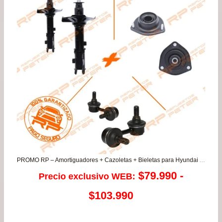
PROMO RP – Amortiguadores + Cazoletas + Bieletas para Hyundai Accent Prime 1.3/1.5/1.6
$
79.990
-
Precio exclusivo WEB:
Rango
$
103.990
de