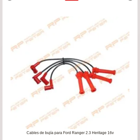
original
actu
era:
es:
$39.900.
$34.
Cables de bujía para Ford Ranger 2.3 Heritage 16v