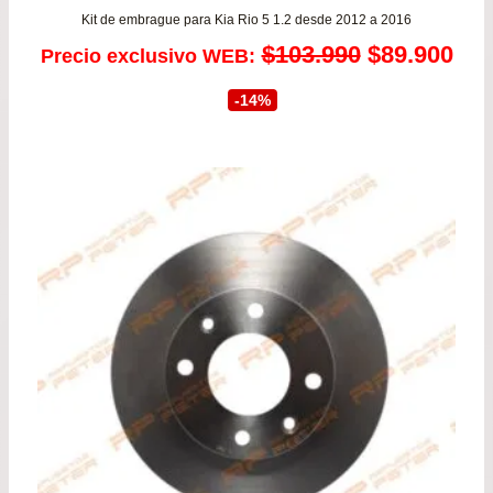
Kit de embrague para Kia Rio 5 1.2 desde 2012 a 2016
El
El
$
103.990
$
89.900
Precio exclusivo WEB:
precio
pre
-14%
original
act
era:
es:
$103.990.
$89