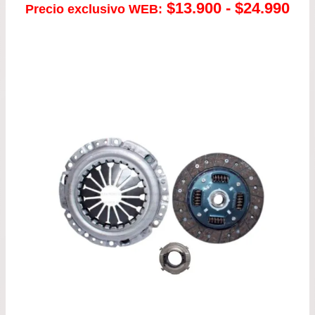
Ra
$
13.900
-
$
24.990
Precio exclusivo WEB:
de
pre
de
$13
has
$24