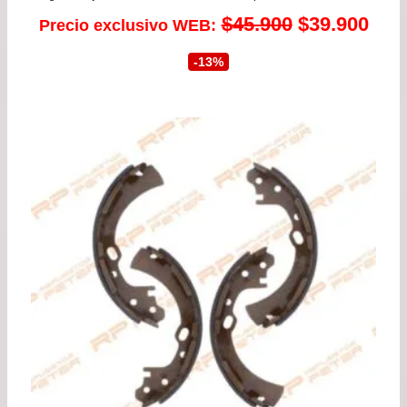
El
El
$
45.900
$
39.900
Precio exclusivo WEB:
precio
prec
-13%
original
actu
era:
es:
$45.900.
$39.