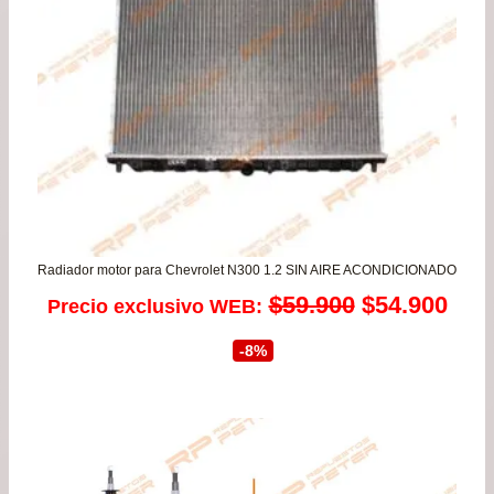
Radiador motor para Chevrolet N300 1.2 SIN AIRE ACONDICIONADO
El
El
$
59.900
$
54.900
Precio exclusivo WEB:
precio
prec
-8%
original
actu
era:
es:
$59.900.
$54.