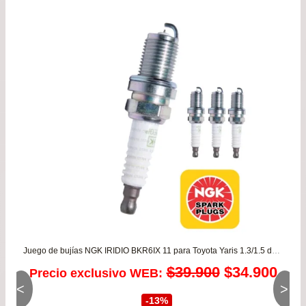
era:
es:
$29.990.
$23.
Juego de bujías NGK IRIDIO BKR6IX 11 para Toyota Yaris 1.3/1.5 desde 1999 hasta 2016 – Corolla 1.6/1.8 / Mazda 3 1.6 desde 2004 a 2015
El
El
$
39.900
$
34.900
Precio exclusivo WEB:
<
>
precio
prec
-13%