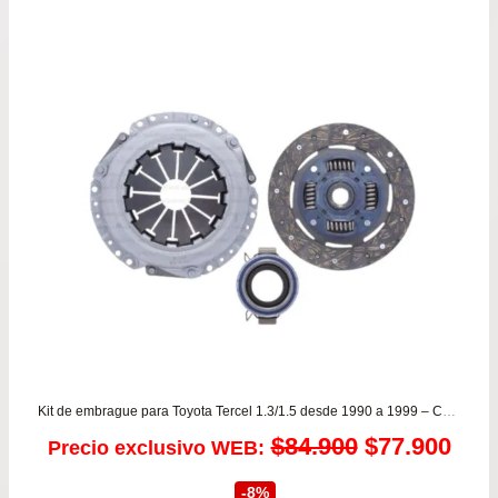
original
actual
era:
es:
$196.900.
$184.900.
Kit de embrague para Toyota Tercel 1.3/1.5 desde 1990 a 1999 – Corolla 1.3/1.6 VALEO
El
El
$
84.900
$
77.900
Precio exclusivo WEB:
precio
prec
-8%