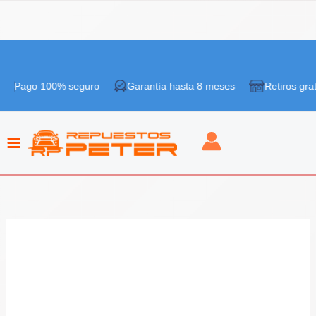
Ir
¡Oferta!
al
 100% seguro
Garantía hasta 8 meses
Retiros gratis en ti
contenido