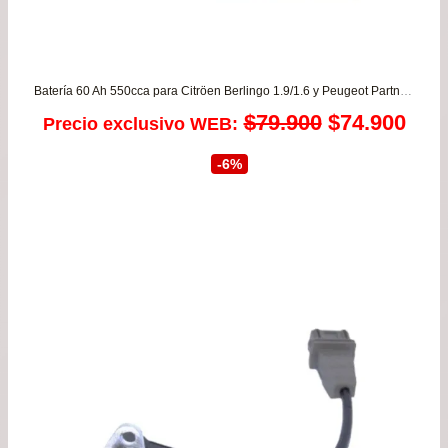
Batería 60 Ah 550cca para Citröen Berlingo 1.9/1.6 y Peugeot Partner 1.9/1.6 desde 2004 a 2024 – GARANTIA 8 MESES
El
El
$
79.900
$
74.900
Precio exclusivo WEB:
precio
prec
-6%
original
actu
era:
es:
$79.900.
$74.