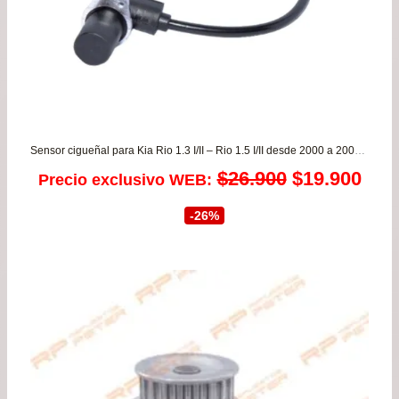
Sensor cigueñal para Kia Rio 1.3 I/II – Rio 1.5 I/II desde 2000 a 2006 NETMOTORS
El
El
$
26.900
$
19.900
Precio exclusivo WEB:
precio
prec
-26%
original
actu
era:
es:
$26.900.
$19.