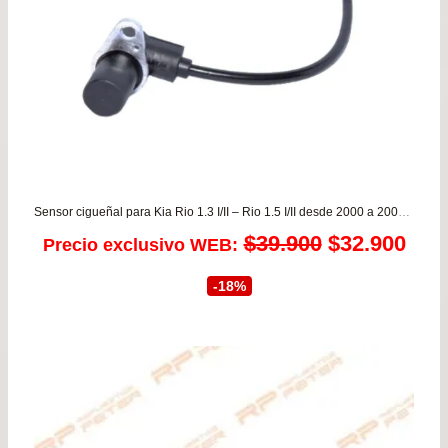
Sensor cigueñal para Kia Rio 1.3 I/II – Rio 1.5 I/II desde 2000 a 2006 KOREA
El
El
$
39.900
$
32.900
Precio exclusivo WEB:
precio
prec
-18%
original
actu
era:
es:
$39.900.
$32.