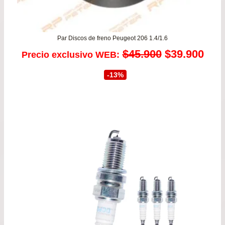
Par Discos de freno Peugeot 206 1.4/1.6
El
El
$
45.900
$
39.900
Precio exclusivo WEB:
precio
prec
-13%
original
actu
era:
es:
$45.900.
$39.