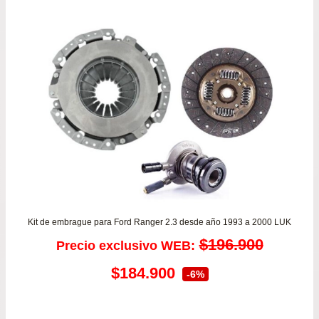
Kit de embrague para Ford Ranger 2.3 desde año 1993 a 2000 LUK
$
196.900
Precio exclusivo WEB:
El
El
$
184.900
-6%
precio
precio