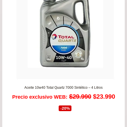
Aceite 10w40 Total Quartz 7000 Sintético – 4 Litros
El
El
$
29.990
$
23.990
Precio exclusivo WEB:
precio
prec
-20%
original
actu