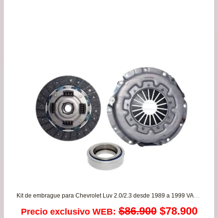
precios:
desde
$79.990
hasta
$103.990
Kit de embrague para Chevrolet Luv 2.0/2.3 desde 1989 a 1999 VALEO
El
El
$
86.900
$
78.900
Precio exclusivo WEB: