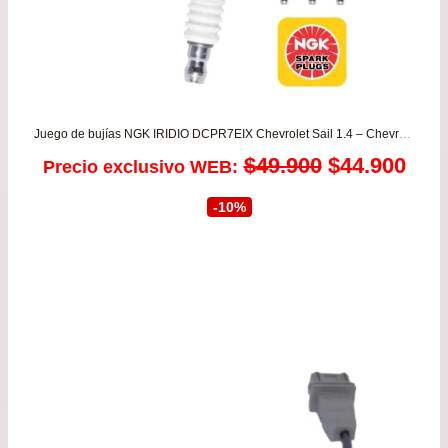
Juego de bujías NGK IRIDIO DCPR7EIX Chevrolet Sail 1.4 – Chevrolet Spark GT 1.2 para todos los años
El
El
$
49.900
$
44.900
Precio exclusivo WEB:
precio
prec
-10%
original
actu
era:
es:
$49.900.
$44.