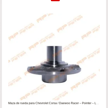
original
actu
era:
es:
$84.900.
$77.
Maza de rueda para Chevrolet Corsa / Daewoo Racer – Pointer – Lanos – Heaven