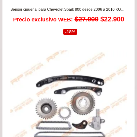
Sensor cigueñal para Chevrolet Spark 800 desde 2006 a 2010 KOREA
El
El
$
27.900
$
22.900
Precio exclusivo WEB:
precio
prec
-18%
original
actu
era:
es:
$27.900.
$22.