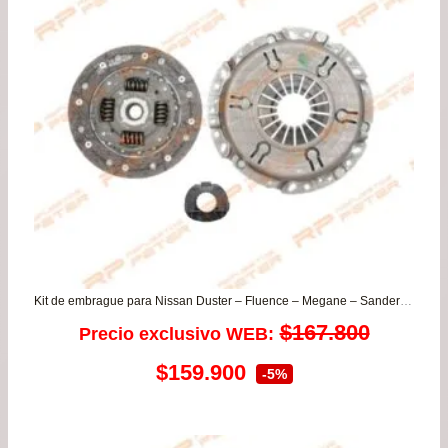
$14.900
hasta
$120.000
Kit de embrague para Nissan Duster – Fluence – Megane – Sandero – Scenic ii
$
167.800
Precio exclusivo WEB:
El
El
$
159.900
-5%
precio
precio