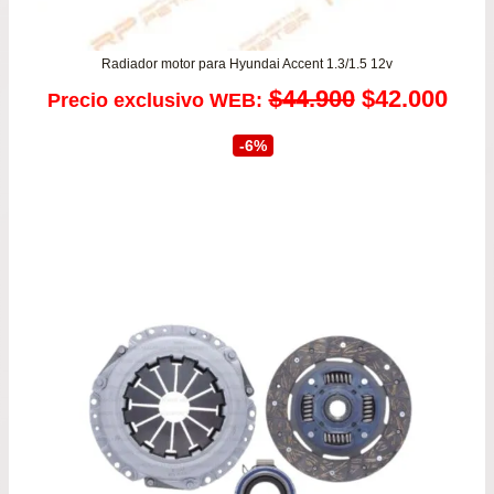
Radiador motor para Hyundai Accent 1.3/1.5 12v
El
El
$
44.900
$
42.000
Precio exclusivo WEB:
precio
prec
-6%
original
actu
era:
es:
$44.900.
$42.