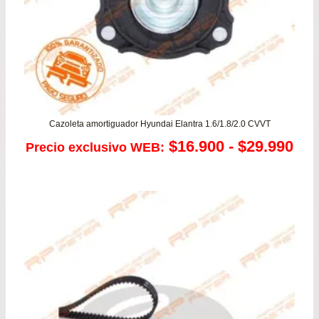
Cazoleta amortiguador Hyundai Elantra 1.6/1.8/2.0 CVVT
Ra
$
16.900
-
$
29.990
Precio exclusivo WEB:
de
pre
de
$16
has
$29