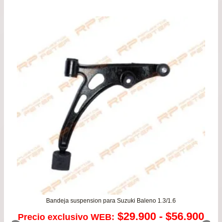
precio
precio
original
actual
era:
es:
$149.900.
$129.900.
Bandeja suspension para Suzuki Baleno 1.3/1.6
Ra
$
29.900
-
$
56.900
Precio exclusivo WEB: