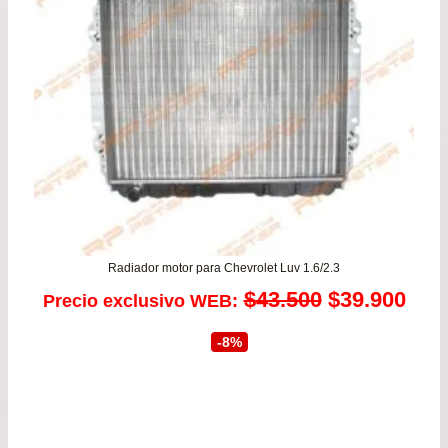
Radiador motor para Chevrolet Luv 1.6/2.3
El
El
$
43.500
$
39.900
Precio exclusivo WEB:
precio
prec
-8%
original
actu
era:
es: