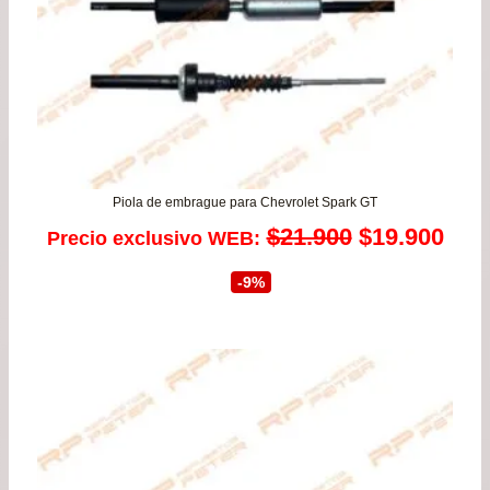
Piola de embrague para Chevrolet Spark GT
El
El
$
21.900
$
19.900
Precio exclusivo WEB:
precio
prec
-9%
original
actu
era:
es:
$21.900.
$19.