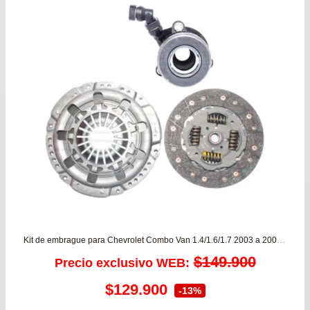
$43.500.
$39.
Kit de embrague para Chevrolet Combo Van 1.4/1.6/1.7 2003 a 2005 – Astra 1.8 desde año 2007 a 2013
$
149.900
Precio exclusivo WEB:
El
El
$
129.900
-13%