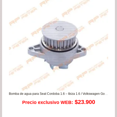
original
actual
era:
es:
$167.800.
$159.900.
Bomba de agua para Seat Cordoba 1.6 – Ibiza 1.6 / Volkswagen Gol 1.0 – Gol G5/G6/G7 – Polo 1.3
$
23.900
Precio exclusivo WEB: