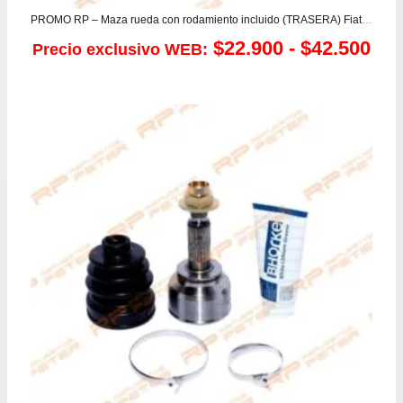
PROMO RP – Maza rueda con rodamiento incluido (TRASERA) Fiat Brava – Bravo – Fiorino – Palio – Punto – Siena – Uno (copia)
Ra
$
22.900
-
$
42.500
Precio exclusivo WEB:
de
pre
de
$22
has
$42