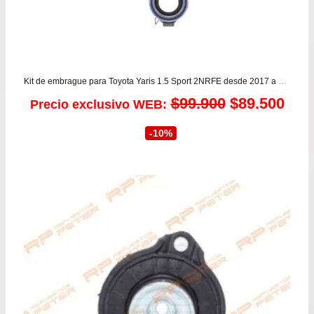
Kit de embrague para Toyota Yaris 1.5 Sport 2NRFE desde 2017 a 2024
El
El
$
99.900
$
89.500
Precio exclusivo WEB:
precio
prec
-10%
original
actu
era:
es:
$99.900.
$89.