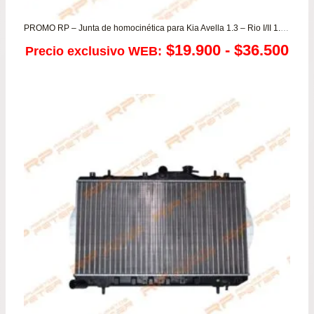
PROMO RP – Junta de homocinética para Kia Avella 1.3 – Rio I/II 1.3 / Mazda 121 – 323 – Artis 1.6
Ra
$
19.900
-
$
36.500
Precio exclusivo WEB:
de
pre
de
$19
has
$36