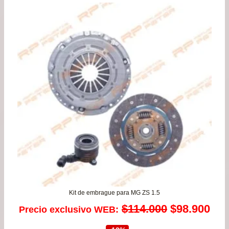
Kit de embrague para MG ZS 1.5
El
El
$
114.000
$
98.900
Precio exclusivo WEB:
precio
pre