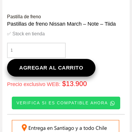
Pastilla de freno
Pastillas de freno Nissan March – Note – Tiida
✅ Stock en tienda
PASTILLAS
DE
FRENO
NISSAN
AGREGAR AL CARRITO
MARCH
–
$
13.900
Precio exclusivo WEB:
NOTE
–
TIIDA
VERIFICA SI ES COMPATIBLE AHORA
CANTIDAD
INGRESE SU PATENTE: