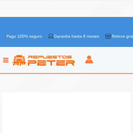
Ir
al
100% seguro
Garantía hasta 8 meses
Retiros gratis en tie
contenido