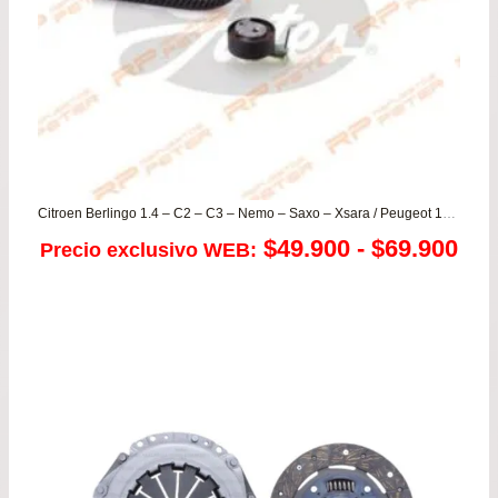
Citroen Berlingo 1.4 – C2 – C3 – Nemo – Saxo – Xsara / Peugeot 106 – 205 – 206 – 207 – Bipper – Partner
Ra
$
49.900
-
$
69.900
Precio exclusivo WEB:
de
pre
de
$49
has