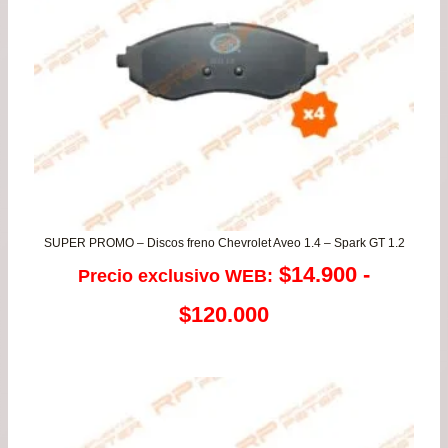
SUPER PROMO – Discos freno Chevrolet Aveo 1.4 – Spark GT 1.2
$
14.900
-
Precio exclusivo WEB:
Rango
$
120.000
de
precios:
desde