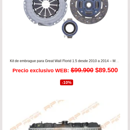
$69
Kit de embrague para Great Wall Florid 1.5 desde 2010 a 2014 – M4 1.5 desde 2014 a 2021 VALEO
El
El
$
99.900
$
89.500
Precio exclusivo WEB:
precio
prec
-10%
original
actu
era:
es:
$99.900.
$89.