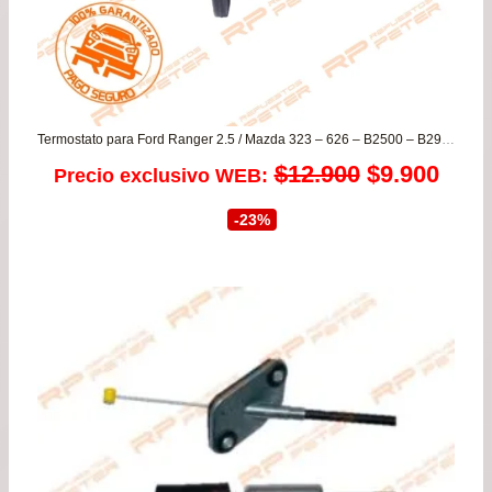
Termostato para Ford Ranger 2.5 / Mazda 323 – 626 – B2500 – B2900 – BT50 2.5 – MPV 2.0
El
El
$
12.900
$
9.900
Precio exclusivo WEB:
precio
prec
-23%
original
actu
era:
es:
$12.900.
$9.9