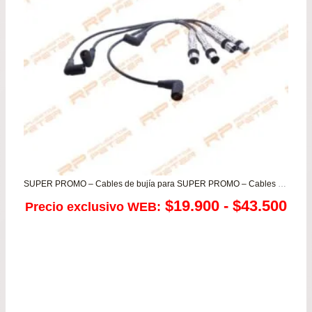
SUPER PROMO – Cables de bujía para SUPER PROMO – Cables de bujía para Volkswagen Golf A4 – Bora
Ra
$
19.900
-
$
43.500
Precio exclusivo WEB:
de
pre
de