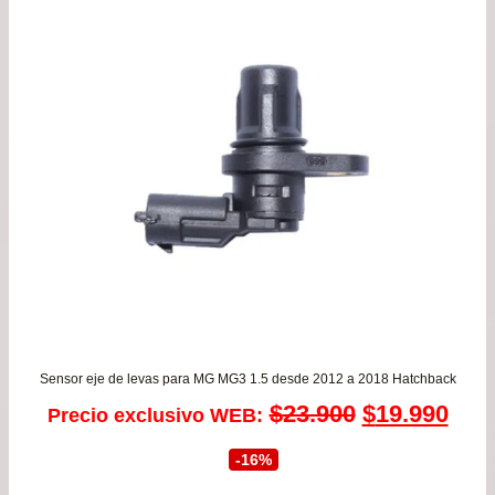
de
$14
has
$27
Sensor eje de levas para MG MG3 1.5 desde 2012 a 2018 Hatchback
El
El
$
23.900
$
19.990
Precio exclusivo WEB:
precio
prec
-16%