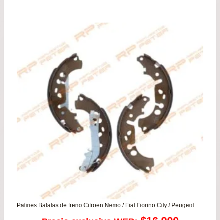
original
actu
era:
es:
$36.900.
$29.
Patines Balatas de freno Citroen Nemo / Fiat Fiorino City / Peugeot Bipper