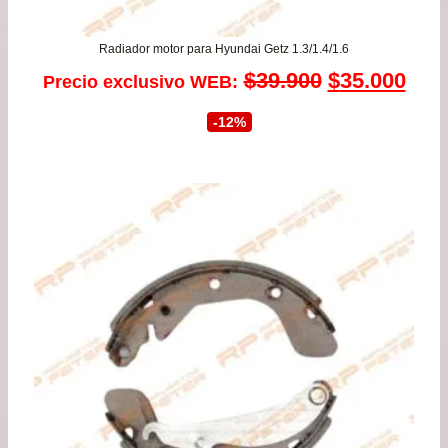
Radiador motor para Hyundai Getz 1.3/1.4/1.6
El
El
$
39.900
$
35.000
Precio exclusivo WEB:
precio
prec
-12%
original
actu
era:
es:
$39.900.
$35.