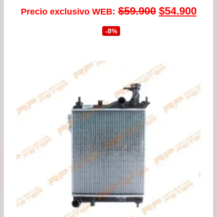
El
El
$
59.900
$
54.900
Precio exclusivo WEB:
precio
prec
-8%
original
actu
era:
es:
$59.900.
$54.