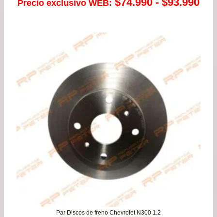
Ra
$
74.990
-
$
93.990
Precio exclusivo WEB:
de
pre
de
$74
has
$93
Par Discos de freno Chevrolet N300 1.2