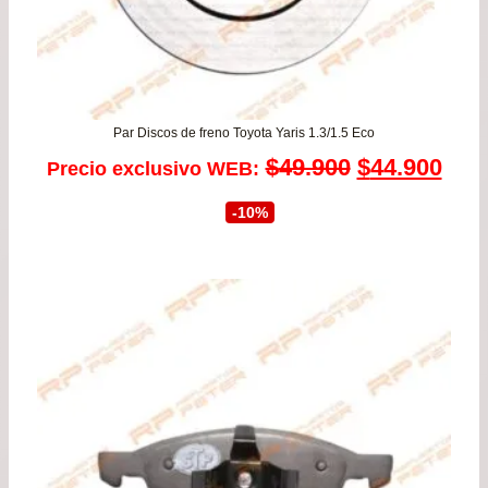
Par Discos de freno Toyota Yaris 1.3/1.5 Eco
El
El
$
49.900
$
44.900
Precio exclusivo WEB:
precio
prec
-10%
original
actu
era:
es:
$49.900.
$44.