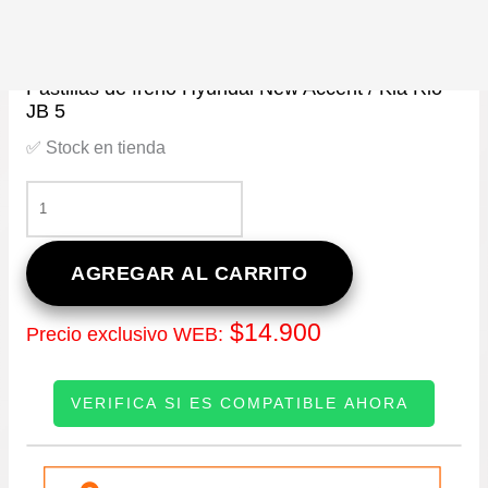
Pastilla de freno
Pastillas de freno Hyundai New Accent / Kia Rio
JB 5
✅ Stock en tienda
PASTILLAS
DE
FRENO
HYUNDAI
AGREGAR AL CARRITO
NEW
ACCENT
$
14.900
Precio exclusivo WEB:
/
KIA
RIO
VERIFICA SI ES COMPATIBLE AHORA
JB
5
CANTIDAD
INGRESE SU PATENTE: