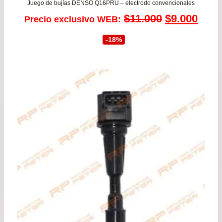
Juego de bujías DENSO Q16PRU – electrodo convencionales
El
El
$
11.000
$
9.000
Precio exclusivo WEB:
precio
prec
-18%
original
actu
era:
es:
$11.000.
$9.0