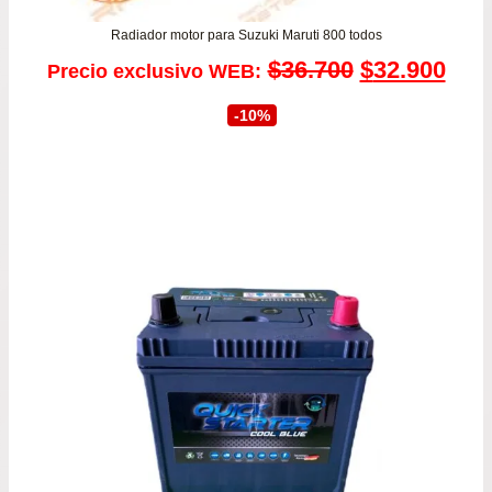
Radiador motor para Suzuki Maruti 800 todos
El
El
$
36.700
$
32.900
Precio exclusivo WEB:
precio
prec
-10%
original
actu
era:
es:
$36.700.
$32.