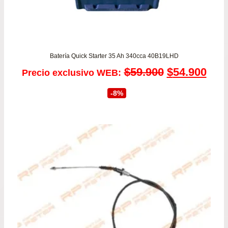
Batería Quick Starter 35 Ah 340cca 40B19LHD
El
El
$
59.900
$
54.900
Precio exclusivo WEB:
precio
prec
-8%
original
actu
era:
es:
$59.900.
$54.