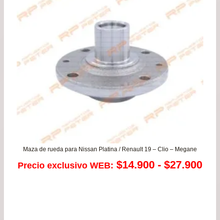
$21
has
$38
Maza de rueda para Nissan Platina / Renault 19 – Clio – Megane
Ra
$
14.900
-
$
27.900
Precio exclusivo WEB:
de
pre