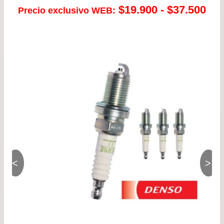
Ra
$
19.900
-
$
37.500
Precio exclusivo WEB:
de
pre
de
$19
has
$37
<
>