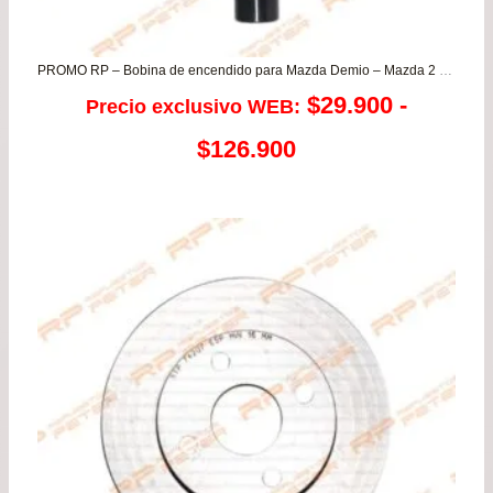
PROMO RP – Bobina de encendido para Mazda Demio – Mazda 2 1.5 – Mazda 3 1.6/2.0
$
29.900
-
Precio exclusivo WEB:
Rango
$
126.900
de
precios:
desde
$29.900
hasta
$126.900