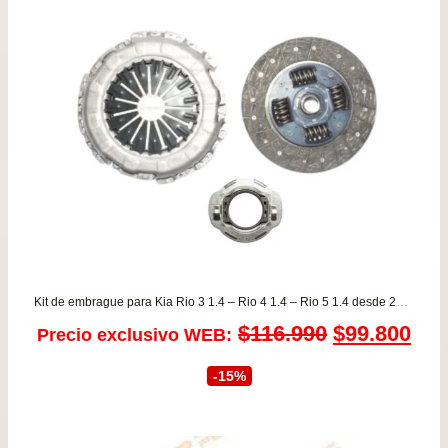
$19
has
$43
Kit de embrague para Kia Rio 3 1.4 – Rio 4 1.4 – Rio 5 1.4 desde 2012 a 2018 VALEO
El
El
$
116.990
$
99.800
Precio exclusivo WEB:
precio
pre
-15%
original
act