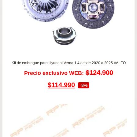
Kit de embrague para Hyundai Verna 1.4 desde 2020 a 2025 VALEO
$
124.900
Precio exclusivo WEB:
El
El
$
114.990
-8%
precio
precio
original
actual
era:
es:
$124.900.
$114.990.