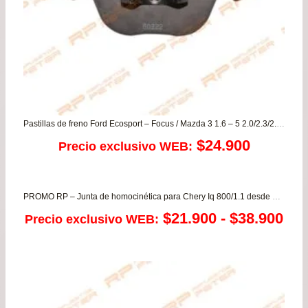
Pastillas de freno Ford Ecosport – Focus / Mazda 3 1.6 – 5 2.0/2.3/2.3 / VOLVO
$
24.900
Precio exclusivo WEB:
PROMO RP – Junta de homocinética para Chery Iq 800/1.1 desde año 2008 a 2014
Ra
$
21.900
-
$
38.900
Precio exclusivo WEB:
de
pre
de