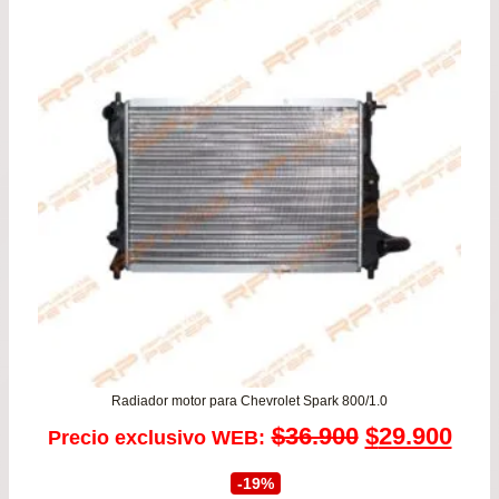
era:
es:
$116.990.
$99
Radiador motor para Chevrolet Spark 800/1.0
El
El
$
36.900
$
29.900
Precio exclusivo WEB:
precio
prec
-19%